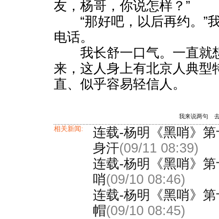
友，杨哥，你说怎样？”
“那好吧，以后再约。”我
电话。
我长舒一口气。一直就想
来，这人身上有北京人典型
直、似乎容易轻信人。
我来说两句
相关新闻:
连载-杨明《黑哨》第
身汗
(09/11 08:39)
连载-杨明《黑哨》第
哨
(09/10 08:46)
连载-杨明《黑哨》第
帽
(09/10 08:45)