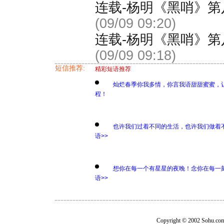
连载-杨明《黑哨》第
(09/09 09:20)
连载-杨明《黑哨》第
(09/09 09:18)
短信推荐:
精彩短语推荐
灿烂春季你我多情，你言我语甜甜蜜蜜，
程！
也许我们过着不同的生活，也许我们做着
语>>
想你在每一个有星星的夜晚！念你在每一
语>>
Copyright © 2002 Sohu.c