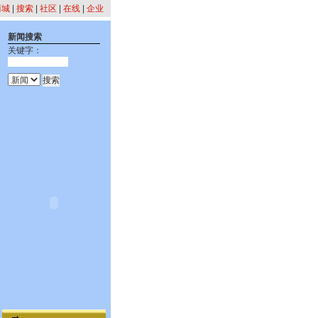
商城
|
搜索
|
社区
|
在线
|
企业
新闻搜索
关键字：