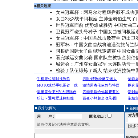
■
相关连接
女曲冠军杯：阿马尔对程辉拦截不成功(图
女曲3比3战平阿根廷 主帅金昶伯生气了
(
世界冠军面前 优势难成胜势 中国女曲三
卫冕冠军碰头号种子 中国女曲被阿根廷
女曲冠军杯：中国首战击败荷兰 迈出卫
冠军杯：中国女曲首战将遭遇劲旅荷兰
阿根廷国际女子曲棍球邀请赛 中国女曲
看完城运女曲比赛 国家队主教练金昶伯
城运会：广州夺女曲冠军 大连队功亏一
检验了队伍锻炼了新人 结束欧洲拉练中
■ 我来说两句
■ 新
对方
用 户：
匿名发出：
请各位遵纪守法并注意语言文明。
[最多
短信内