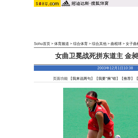
Sohu首页
>
体育频道
>
综合体育
>
综合其他
>
曲棍球
>
女子曲
女曲卫冕战死拼东道主 金昶
2003年12月1日10:3
页面功能 【
我来说两句
】【
我要“揪”错
】【
推荐
】