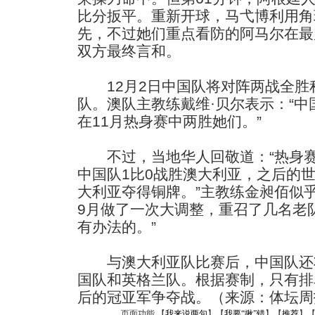
比分扳平。重新开球，马弋博利用角
先，不过她们重点看防的阿马尔在最
双方最终言和。
12月2日中国队将对阵两战全胜
队。澳队主教练戴维·贝尔表示：“
在11月热身赛中两胜她们。”
不过，当地华人回敬道：“热身赛
中国队1比0战胜澳大利亚，之后的
大利亚夺得铜牌。”主教练金昶佰似
9月做了一次大调整，重召了几名老
有办法的。”
与澳大利亚队比赛后，中国队还将
国队和英格兰队。根据赛制，只有排
后的冠亚军争夺战。（来源：体坛周
页面功能 【
我来说两句
】【
我要“揪”错
】【
推荐
】