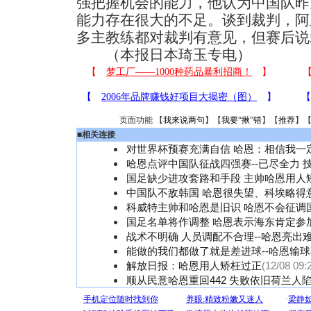
强把握机会的能力，他认为中国队昨
能力存在很大的不足。谈到裁判，阿
多主教练都对裁判有意见，但赛后说
（本报日本琦玉专电）
页面功能 【
我来说两句
】【
我要“揪”错
】【
推荐
】
■
相关连接
对世界杯预赛充满自信 哈恩：相信我一
哈恩点评中国队征战四强赛--已尽全力 
国足缺少进攻套路和手段 主帅哈恩用人
中国队不敌韩国 哈恩很失望、科埃略得
科威特主帅和哈恩是旧识 哈恩不会征调
国足名单将作调整 哈恩表示海东肯定参
战术不明确 人员调配不合理--哈恩亮出
能做的我们都做了就是差进球--哈恩输
解放日报：哈恩用人矫枉过正
(12/08 09:
顺从民意哈恩重回442 失败依旧荷兰人