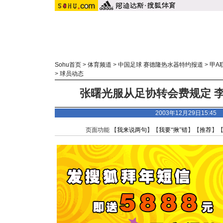
Sohu首页
>
体育频道
>
中国足球 赛德隆热水器特约报道
>
甲A
>
球员动态
张曙光服从足协转会费规定 
2003年12月29日15:4
页面功能 【
我来说两句
】【
我要“揪”错
】【
推荐
】