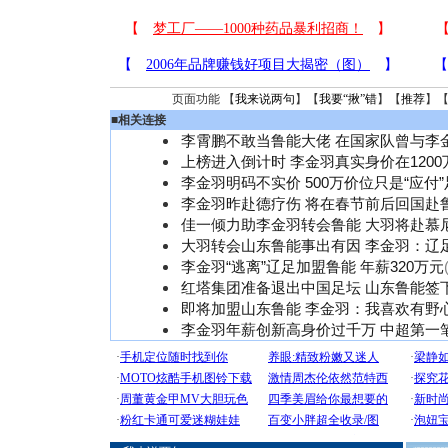
页面功能 【
我来说两句
】【
我要“揪”错
】【
推荐
】
■
相关连接
李霄鹏不敢当鲁能大佬 在国家队曾与李
上榜进入倒计时 李金羽真实身价在120
李金羽明码不实价 500万价位只是“应付
李金羽昨赴德疗伤 将在春节前后回国赴
佳一倾力助李金羽转会鲁能 大羽将赴慕
大羽转会山东鲁能事出有因 李金羽：辽
李金羽“逃离”辽足加盟鲁能 年薪320万元
红塔集团准备退出中国足坛 山东鲁能签
即将加盟山东鲁能 李金羽：我喜欢有野
李金羽年薪创新高身价过千万 中超第一