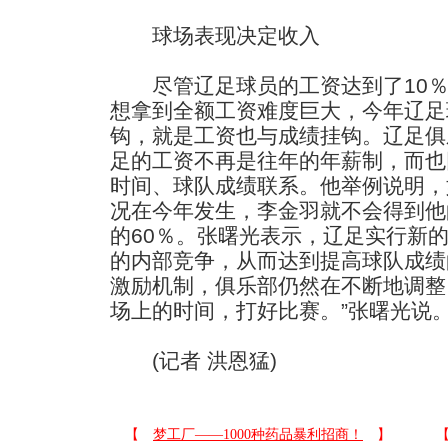
球场表现决定收入
尽管辽足球员的工资达到了10％
想拿到全额工资难度巨大，今年辽足
钩，就是工资也与成绩挂钩。辽足俱
足的工资不再是往年的年薪制，而也
时间、球队成绩联系。他举例说明，
况在今年发生，李金羽就不会得到他
的60％。张曙光表示，辽足实行新
的内部竞争，从而达到提高球队成绩
激励机制，俱乐部仍然在不断地调整
场上的时间，打好比赛。”张曙光说
(记者 洪恩猛)