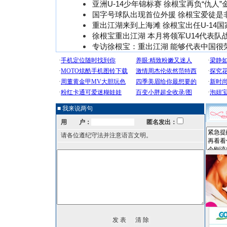
亚洲U-14少年锦标赛 徐根宝再负“仇人”
国字号球队出现首位外援 徐根宝爱徒是
重出江湖来到上海滩 徐根宝出任U-14
徐根宝重出江湖 本月将领军U14代表队
专访徐根宝：重出江湖 能够代表中国很
■ 我来说两句
用 户：
匿名发出：
请各位遵纪守法并注意语言文明。