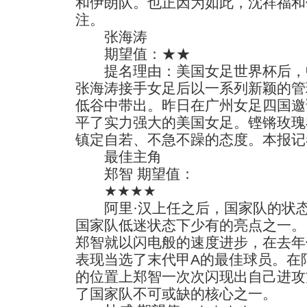
和伊朗队。也正因为如此，沈祥福和
注。
张海涛
期望值：★★
提名理由：美国女足世界杯后，
张海涛接手女足后以一系列新颖的管
低谷中带出。昨日在广州女足四国邀
平了实力强大的美国女足。铿锵玫瑰
镇定自若、不急不躁的态度。本报记
最佳主角
郑智 期望值：
★★★★
阿里·汉上任之后，国家队的状态
国家队低迷状态下少有的亮点之一。
郑智就以闪电般的速度进步，在去年
表现当选了末代甲A的最佳球员。在
的位置上郑智一次次闪现出自己进攻
了国家队不可或缺的核心之一。