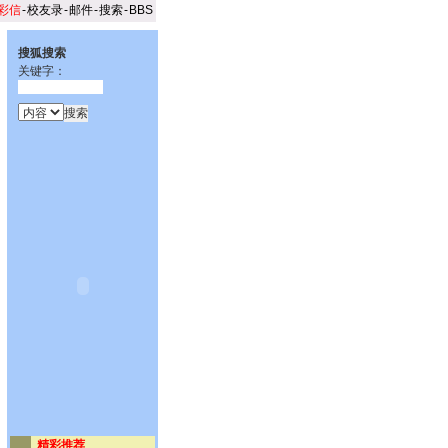
彩信
-
校友录
-
邮件
-
搜索
-
BBS
搜狐搜索
关键字：