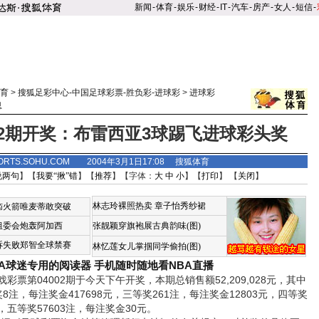
新闻
-
体育
-
娱乐
-
财经
-
IT
-
汽车
-
房产
-
女人
-
短信
-
育
>
搜狐足彩中心-中国足球彩票-胜负彩-进球彩
>
进球彩
息
02期开奖：布雷西亚3球踢飞进球彩头奖
ORTS.SOHU.COM 2004年3月1日17:08 搜狐体育
说两句
】【
我要“揪”错
】【
推荐
】【字体：
大
中
小
】【
打印
】 【
关闭
】
林志玲裸照热卖
章子怡秀纱裙
恼火箭唯麦蒂敢突破
组委会炮轰阿加西
张靓颖穿旗袍展古典韵味(图)
诉失败郑智全球禁赛
林忆莲女儿掌掴同学偷拍(图)
BA球迷专用的阅读器
手机随时随地看NBA直播
第04002期于今天下午开奖，本期总销售额52,209,028元，其中
注，每注奖金417698元，三等奖261注，每注奖金12803元，四等奖
元，五等奖57603注，每注奖金30元。