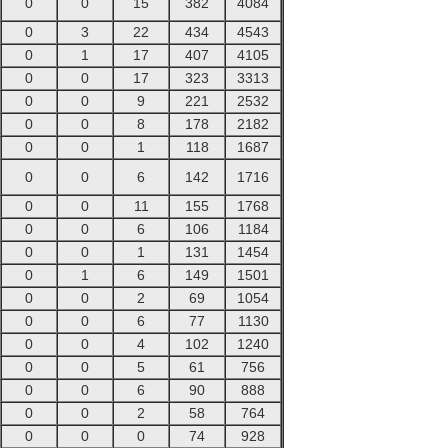
0
0
15
382
4084
0
3
22
434
4543
0
1
17
407
4105
0
0
17
323
3313
0
0
9
221
2532
0
0
8
178
2182
0
0
1
118
1687
0
0
6
142
1716
0
0
11
155
1768
0
0
6
106
1184
0
0
1
131
1454
0
1
6
149
1501
0
0
2
69
1054
0
0
6
77
1130
0
0
4
102
1240
0
0
5
61
756
0
0
6
90
888
0
0
2
58
764
0
0
0
74
928