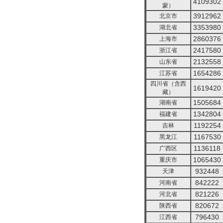
4109302
蒙）
3912962
北京市
3353980
湖北省
2860376
上海市
2417580
浙江省
2132558
山东省
1654286
江苏省
四川省（含西
1619420
藏）
1505684
湖南省
1342804
福建省
1192254
吉林
1167530
黑龙江
1136118
广西区
1065430
重庆市
932448
天津
842222
河南省
821226
河北省
820672
陕西省
796430
江西省