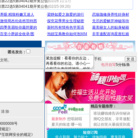
票22选5第04042期开奖公告
(02/26 11:17)
票22选5第04041期开奖公告
(02/25 09:20)
匿名发出：
手机
文明。
包月自写
5分钱/条
精品专题推荐：
谁说赚钱难告诉你秘诀
最新制作
想唱就唱
测IQ交朋友，非常速配
000008号
夏天的味道
哪一站
就让你笑火暴搞笑到底
理规定》
短信订阅
护互联网安全的规定》
焦点新闻
魅力贴士
伊甸指南
魔鬼辞典