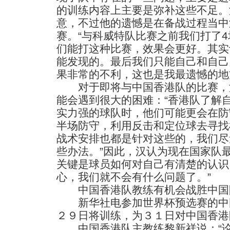
的训练内容上主要是弥补这些不足。
意，不过他的遗憾是在备战过程当中
赛。“与科威特队比赛之前我们打了
们能打这种比赛，效果会更好。其实
能发现的。最后我们只能自己和自己
果非常的不利，这也是我最遗憾的地
对于即将与中国香港队的比赛，
能会遇到很大的困难：“香港队了解
实力强的球队时，他们可能更会在防
半场防守，利用反击和定位球去寻找
战术安排也都是针对这些的，我们尽
些办法。”因此，汉认为现在国家队
关键是球员如何对自己有清楚的认识
心，我们就不会有什么问题了。”
中国香港队教练有机会战胜中国
新华社电参加世界杯预选赛的中
２９日将训练，为３１日对中国香港
中国香港队主教练黎新祥说：“论