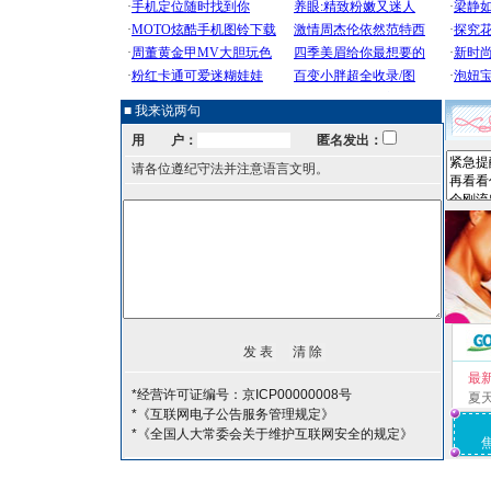
■ 我来说两句
用 户：
匿名发出：
请各位遵纪守法并注意语言文明。
最
*经营许可证编号：京ICP00000008号
夏
*《互联网电子公告服务管理规定》
*《全国人大常委会关于维护互联网安全的规定》