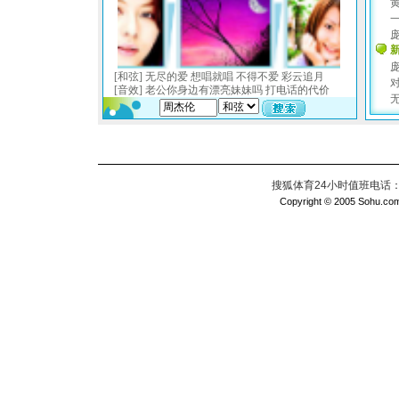
搜狐体育24小时值班电话：010
Copyright © 2005 Sohu.com I