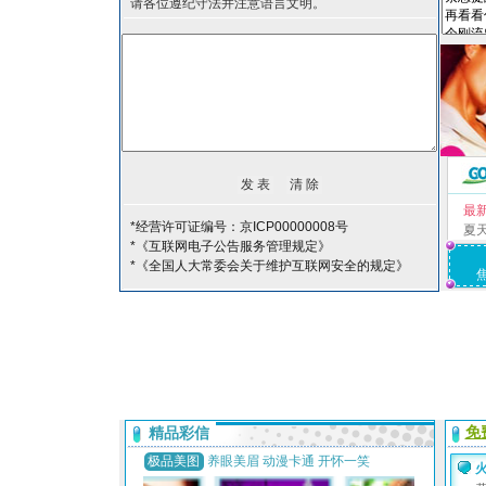
请各位遵纪守法并注意语言文明。
最
*经营许可证编号：京ICP00000008号
夏
*《互联网电子公告服务管理规定》
*《全国人大常委会关于维护互联网安全的规定》