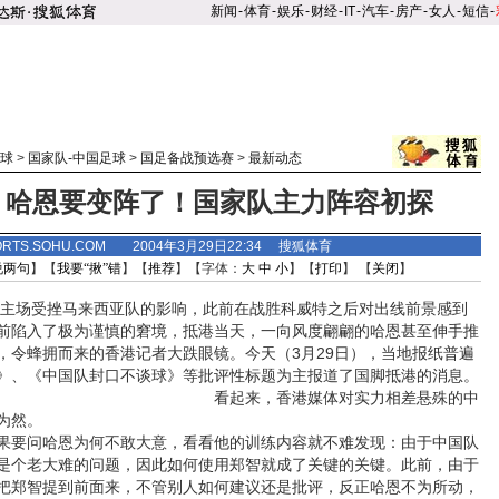
新闻
-
体育
-
娱乐
-
财经
-
IT
-
汽车
-
房产
-
女人
-
短信
-
球
>
国家队-中国足球
>
国足备战预选赛
>
最新动态
：哈恩要变阵了！国家队主力阵容初探
ORTS.SOHU.COM 2004年3月29日22:34 搜狐体育
说两句
】【
我要“揪”错
】【
推荐
】【字体：
大
中
小
】【
打印
】 【
关闭
】
主场受挫马来西亚队的影响，此前在战胜科威特之后对出线前景感到
前陷入了极为谨慎的窘境，抵港当天，一向风度翩翩的哈恩甚至伸手推
，令蜂拥而来的香港记者大跌眼镜。今天（3月29日），当地报纸普遍
》、《中国队封口不谈球》等批评性标题为主报道了国脚抵港的消息。
看起
来，香港媒体对实力相差悬殊的中
为然。
要问哈恩为何不敢大意，看看他的训练内容就不难发现：由于中国队
是个老大难的问题，因此如何使用郑智就成了关键的关键。此前，由于
把郑智提到前面来，不管别人如何建议还是批评，反正哈恩不为所动，