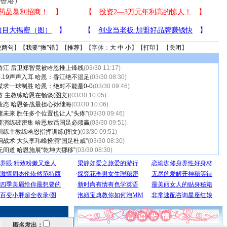
自香港）
说两句
】【
我要“揪”错
】【
推荐
】【字体：
大
中
小
】【
打印
】 【
关闭
】
香江 后卫郑智竟被哈恩推上锋线
(03/30 11:17)
目5.19声声入耳 哈恩：香江绝不湿足
(03/30 08:30)
求一球制胜 哈恩：绝对不能是0-0
(03/30 09:46)
 主教练哈恩在畅谈(图文)
(03/30 10:05)
疲态 哈恩备战最担心孙继海
(03/30 10:06)
未来 胜任多个位置也让人“头疼”
(03/30 09:46)
要演练破密集 哈恩放话国足必须赢
(03/30 09:51)
训练主教练哈恩指挥训练(图文)
(03/30 09:51)
战术 大头李玮峰扮演“国足杜威”
(03/30 08:30)
间道 哈恩施展“乾坤大挪移”
(03/30 08:30)
匿名发出：