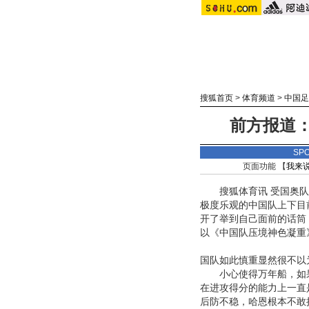
搜狐首页
>
体育频道
>
中国足
前方报道
SP
页面功能 【
我来
搜狐体育讯 受国奥队
极度乐观的中国队上下目
开了举到自己面前的话筒
以《中国队压境神色凝重
国队如此慎重显然很不以
小心使得万年船，如果
在进攻得分的能力上一直
后防不稳，哈恩根本不敢