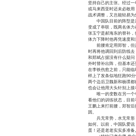
坚持自己的主张。经过一
或马来西亚时还未必敢用
战术调整，又岂能轻易为
中国队目前的阵型是这样
变成了串联，既两名体力
张玉宁是郝海东的替补，
体力下降时他再凭速度和
前腰肯定用郑智，但是
时再将他调回到后防线去
和郑斌占据没有什么疑问
外时替补出阵，但基本还
在李铁伤愈之前，只能临
样上了发条似地狂跑90
两个边后卫魏新和杨璞都
也会让他用大头针别上接
唯一的变数在另一个中后
看他们的训练状态，目前
王鹏上来打前腰，郑智后
因。
兵无常势，水无常形，
如何。以前，中国队爱说
蛋！还是老老实实多准备