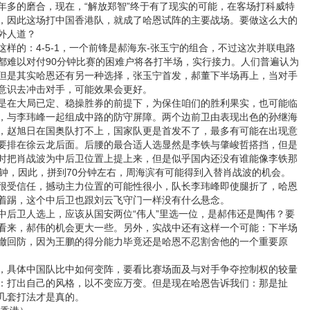
年多的磨合，现在，“解放郑智”终于有了现实的可能，在客场打科威特
，因此这场打中国香港队，就成了哈恩试阵的主要战场。要做这么大的
外人道？
的：4-5-1，一个前锋是郝海东-张玉宁的组合，不过这次并联电路
都难以对付90分钟比赛的困难户将各打半场，实行接力。人们普遍认为
但是其实哈恩还有另一种选择，张玉宁首发，郝董下半场再上，当对手
意识去冲击对手，可能效果会更好。
在大局已定、稳操胜券的前提下，为保住咱们的胜利果实，也可能临
，与李玮峰一起组成中路的防守屏障。两个边前卫由表现出色的孙继海
，赵旭日在国奥队打不上，国家队更是首发不了，最多有可能在出现意
要排在徐云龙后面。后腰的最合适人选显然是李铁与肇峻哲搭挡，但是
时把肖战波为中后卫位置上提上来，但是似乎国内还没有谁能像李铁那
分钟，因此，拼到70分钟左右，周海滨有可能得到入替肖战波的机会。
很受信任，撼动主力位置的可能性很小，队长李玮峰即使腿折了，哈恩
着踢，这个中后卫也跟刘云飞守门一样没有什么悬念。
卫人选上，应该从国安两位“伟人”里选一位，是郝伟还是陶伟？要
看来，郝伟的机会更大一些。另外，实战中还有这样一个可能：下半场
撤回防，因为王鹏的得分能力毕竟还是哈恩不忍割舍他的一个重要原
具体中国队比中如何变阵，要看比赛场面及与对手争夺控制权的较量
：打出自己的风格，以不变应万变。但是现在哈恩告诉我们：那是扯
几套打法才是真的。