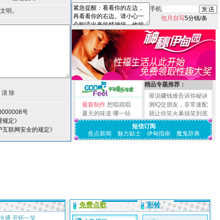
手机
文明。
包月自写
5分钱/条
精品专题推荐：
谁说赚钱难告诉你秘诀
最新制作
想唱就唱
测IQ交朋友，非常速配
000008号
夏天的味道
哪一站
就让你笑火暴搞笑到底
理规定》
短信订阅
护互联网安全的规定》
焦点新闻
魅力贴士
伊甸指南
魔鬼辞典