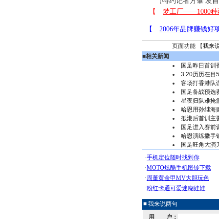
（特约记者方肇 发
页面功能 【
我来
■
相关新闻
国足昨日首训
3.20历历在
客场打香港队谋
国足备战预选赛
星夜归队难掩
哈恩用孙继海赌
抵港后首训主
国足进入赛前
哈恩演练撒手锏
国足旺角大演无
■ 我来说两句
用 户：