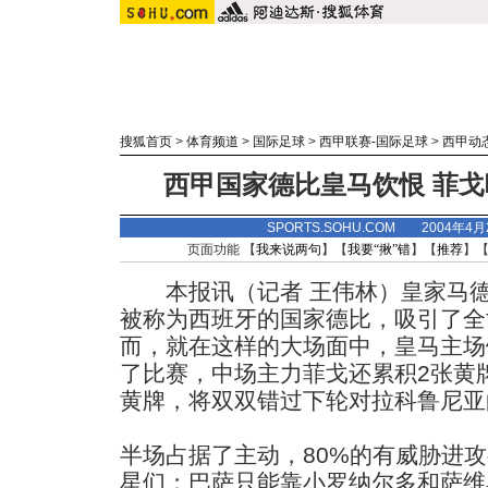
搜狐首页
>
体育频道
>
国际足球
>
西甲联赛-国际足球
>
西甲动
西甲国家德比皇马饮恨 菲
SPORTS.SOHU.COM 2004年4
页面功能 【
我来说两句
】【
我要“揪”错
】【
推荐
】
本报讯（记者 王伟林）皇家马德
被称为西班牙的国家德比，吸引了全
而，就在这样的大场面中，皇马主场
了比赛，中场主力菲戈还累积2张黄
黄牌，将双双错过下轮对拉科鲁尼亚
半场占据了主动，80%的有威胁进攻
星们；巴萨只能靠小罗纳尔多和萨维