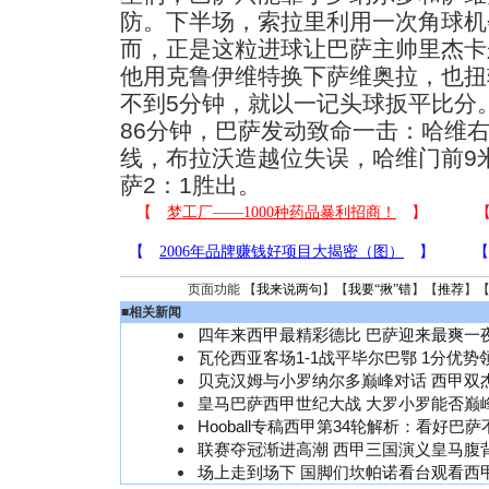
防。下半场，索拉里利用一次角球机
而，正是这粒进球让巴萨主帅里杰卡
他用克鲁伊维特换下萨维奥拉，也扭
不到5分钟，就以一记头球扳平比分
86分钟，巴萨发动致命一击：哈维
线，布拉沃造越位失误，哈维门前9
萨2：1胜出。
页面功能 【
我来说两句
】【
我要“揪”错
】【
推荐
】
■
相关新闻
四年来西甲最精彩德比 巴萨迎来最爽一夜
瓦伦西亚客场1-1战平毕尔巴鄂 1分优势
贝克汉姆与小罗纳尔多巅峰对话 西甲双
皇马巴萨西甲世纪大战 大罗小罗能否巅
Hooball专稿西甲第34轮解析：看好巴
联赛夺冠渐进高潮 西甲三国演义皇马腹
场上走到场下 国脚们坎帕诺看台观看西