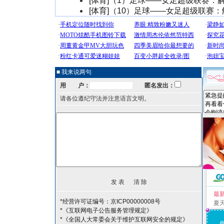
[体育]（1）足球——女足超级联赛：
[体育]（10）足球——女足超级联赛
■ 我来说两句
用 户：
匿名发出：
请各位遵纪守法并注意语言文明。
最
*经营许可证编号：京ICP00000008号
夏
*《互联网电子公告服务管理规定》
*《全国人大常委会关于维护互联网安全的规定》