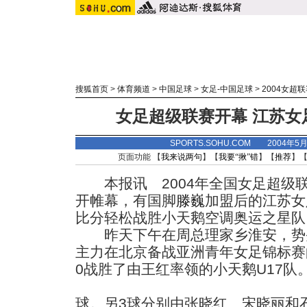
搜狐首页
>
体育频道
>
中国足球
>
女足-中国足球
>
2004女超
女足超级联赛开幕 江苏女足
SPORTS.SOHU.COM 2004年5
页面功能 【
我来说两句
】【
我要“揪”错
】【
推荐
】
本报讯 2004年全国女足超级
开帷幕，有国脚
滕巍
加盟后的江苏女
比分轻松战胜小天鹅空调奥运之星队
昨天下午在周总理家乡淮安，势
主力在北京备战亚洲青年女足锦标赛
0战胜了由王红率领的小天鹅U17队
球。另3球分别由张晓红、宋晓丽和