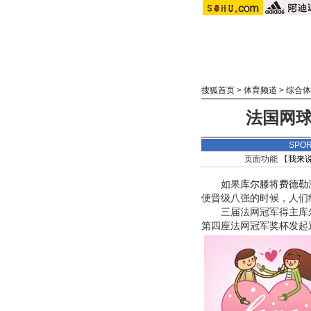
搜狐首页
>
体育频道
>
综合体
法国网球
SPO
页面功能 【
我来
如果
库尔滕
将
费德勒
便晋级八强的时候，人们
三届法网冠军得主库尔
第四座法网冠军奖杯发起