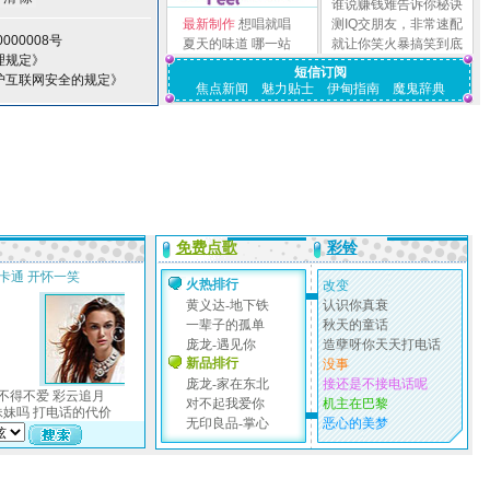
谁说赚钱难告诉你秘诀
最新制作
想唱就唱
测IQ交朋友，非常速配
000008号
夏天的味道
哪一站
就让你笑火暴搞笑到底
理规定》
短信订阅
护互联网安全的规定》
焦点新闻
魅力贴士
伊甸指南
魔鬼辞典