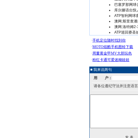
巴塞罗那网球
库尔滕语出惊
ATP智利网
澳网:斯里查潘
澳网:洛特姆2
ATP巡回赛圣
■ 我来说两句
用 户：
请各位遵纪守法并注意语言