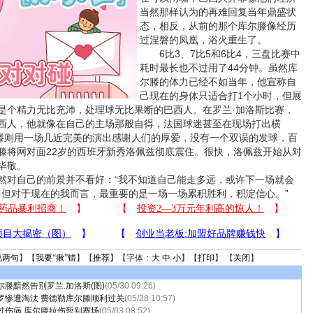
当然那样认为的再难回复当年鼎盛状
态，相反，从前的那个库尔滕像经历
过涅磐的凤凰，浴火重生了。
6比3、7比5和6比4，三盘比赛中
耗时最长也不过用了44分钟。虽然库
尔滕的体力已经不如当年，他宣称自
己现在的身体只适合打1个小时，但展
是个精力无比充沛，处理球无比果断的巴西人。在罗兰·加洛斯比赛，
西人，他就像在自己的主场那般自得，法国球迷甚至在现场打出横
尔滕则用一场几近完美的演出感谢人们的厚爱，没有一个双误的发球，百
滕将网对面22岁的西班牙新秀洛佩兹彻底震住。很快，洛佩兹开始从对
毕敬。
对自己的前景并不看好：“我不知道自己能走多远，或许下一场就会
’，但对于现在的我而言，最重要的是一场一场累积胜利，积淀信心。”
说两句
】【
我要“揪”错
】【
推荐
】【字体：
大
中
小
】【
打印
】 【
关闭
】
滕黯然告别罗兰.加洛斯(图)
(05/30 09:26)
罗惨遭淘汰 费德勒库尔滕顺利过关
(05/28 10:57)
过伤病 库尔滕拉伤暂别赛场
(05/03 08:52)