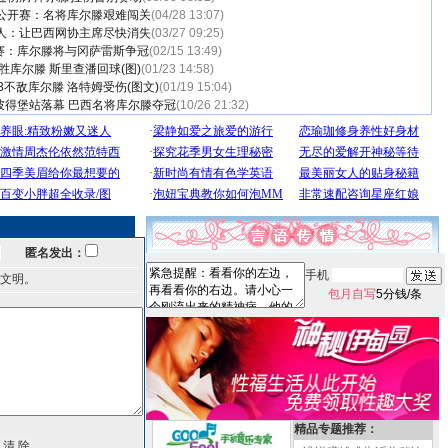
公开赛：名将库尔滕艰难闯关
(04/28 13:07)
人：让巴西网协主席尽快消失
(03/27 09:25)
球赛：库尔滕将与冈萨雷斯争冠
(02/15 13:49)
胜库尔滕 斯里查潘回球(图)
(01/23 14:58)
-3不敌库尔滕 洛特姆受伤(图文)
(01/19 15:04)
彼得堡站落幕 巴西名将库尔滕夺冠
(10/26 21:32)
匿名发出：
手机
文明。
包月自写
5分钱/条
精品专题推荐：