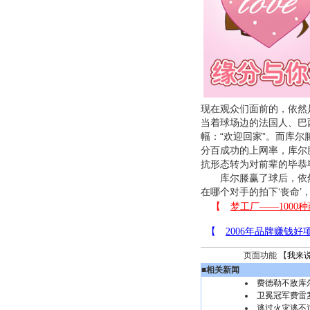
现在观众们面前的，依然
当着球场边的法国人、巴
幅：“欢迎回家”。而库
分百成功的上网率，库尔
抗形态转为对前辈的毕恭
库尔滕赢了球后，依然
在哪个对手的拍下‘丧命
页面功能 【
我来
■
相关新闻
费德勒不敌库尔
卫冕冠军费雷
逃过火灾逃不