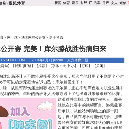
新闻
-
体育
-
娱乐
-
财经
-
IT
-
汽车
-
房产
-
女人
-
短信
-
育
>
网 球
>
法国网球公开赛
>
男子动态
公开赛 完美！库尔滕战胜伤病归来
RTS.SOHU.COM 2004年6月1日09:00
东方体育日报
说两句
】【
我要“揪”错
】【
推荐
】【字体：
大
中
小
】【
打印
】 【
关闭
】
淘汰出局还让人不敢轻易接受这个事实，那么当他只用了不到两个小时
终于可以确定无疑地告诉自己：库尔滕回来了！
滕，战胜臀部伤痛重回赛场的库尔滕，正在不动声色地向职业生涯中
迅猛的冲击。年轻的西班牙人洛佩兹遇上了他出道以来最艰难的比赛，
这
艰难并非指比赛的过程累人，而是
就他在比赛中的绝望而言。洛佩兹赛
后承认，从他站到场地上的那一刻
起，自己就在与不可能作抗争。那些
曾经在赛前质疑库尔滕状态的人们现
在可以闭嘴，巴西人并非像他们理所