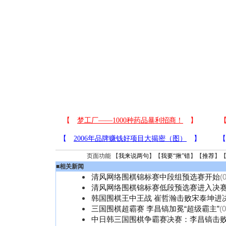
页面功能 【
我来说两句
】【
我要“揪”错
】【
推荐
】
■
相关新闻
清风网络围棋锦标赛中段组预选赛开始
(
清风网络围棋锦标赛低段预选赛进入决
韩国围棋王中王战 崔哲瀚击败宋泰坤进
三国围棋超霸赛 李昌镐加冕“超级霸主”
(
中日韩三国围棋争霸赛决赛：李昌镐击