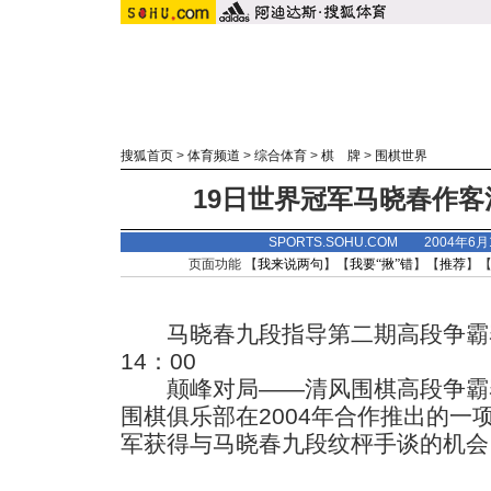
搜狐首页
>
体育频道
>
综合体育
>
棋 牌
>
围棋世界
19日世界冠军马晓春作
SPORTS.SOHU.COM 2004年6
页面功能 【
我来说两句
】【
我要“揪”错
】【
推荐
】
马晓春九段指导第二期高段争霸
14：00
颠峰对局——清风围棋高段争霸
围棋俱乐部在2004年合作推出的一
军获得与马晓春九段纹枰手谈的机会