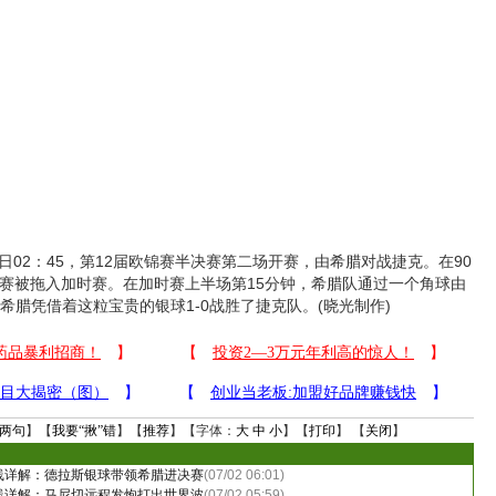
日02：45，第12届欧锦赛半决赛第二场开赛，由希腊对战捷克。在90
比赛被拖入加时赛。在加时赛上半场第15分钟，希腊队通过一个角球由
希腊凭借着这粒宝贵的银球1-0战胜了捷克队。(晓光制作)
两句
】【
我要“揪”错
】【
推荐
】【字体：
大
中
小
】【
打印
】 【
关闭
】
路线详解：德拉斯银球带领希腊进决赛
(07/02 06:01)
路线详解：马尼切远程发炮打出世界波
(07/02 05:59)