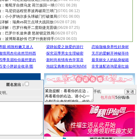
回放：葡萄牙自摆乌龙 荷兰扳回一球
(07/01 06:28)
回放：马尼切远程世界波再破荷兰球门
(07/01 06:12)
回放：小小罗纳尔多头球破门打破僵局
(07/01 06:00)
路线详解：瑞典vs荷兰点球大战回放
(06/28 07:28)
路线详解：巴罗什梅开二度助捷克晋级
(06/28 07:25)
回放：巴罗什长途奔袭 怒射锁定胜局
(06/28 07:07)
回放：波博斯基妙传 巴罗什挑射得手
(06/28 06:03)
匿名发出：
手机
文明。
包月自写
5分钱/条