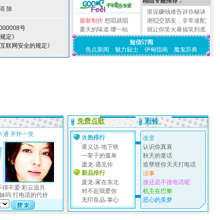
精品专题推荐：
谁说赚钱难告诉你秘诀
最新制作
想唱就唱
测IQ交朋友，非常速配
00008号
夏天的味道
哪一站
就让你笑火暴搞笑到底
理规定》
短信订阅
护互联网安全的规定》
焦点新闻
魅力贴士
伊甸指南
魔鬼辞典