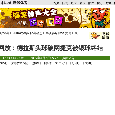
首页
-
新闻
-
短信
-
彩信
-
邮件
-
搜Ｑ
-
商城
-
年欧锦赛
>
2004欧锦赛-比赛动态
>
半决赛希腊VS捷克
>
最
球回放：德拉斯头球破网捷克被银球终结
ORTS.SOHU.COM 2004年7月2日05:47 搜狐体育
两句
】【
我要“揪”错
】【
推荐
】【字体：
大
中
小
】【
打印
】 【
关闭
】