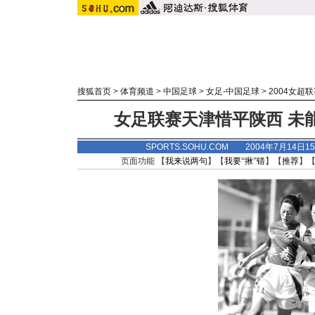
搜狐首页
>
体育频道
>
中国足球
>
女足-中国足球
>
2004女超
女足联赛天津惜平陕西 未
SPORTS.SOHU.COM 2004年7月14日
页面功能 【
我来说两句
】【
我要“揪”错
】【
推荐
】