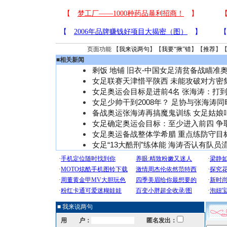
页面功能 【
我来说两句
】【
我要“揪”错
】【
推荐
】
■
相关新闻
剩饭 地铺 旧衣-中国女足清贫备战瞄准
女足联赛天津惜平陕西 未能攻破对方密
女足奥运会目标是进前4名 张海涛：打
女足少帅干到2008年？ 足协与张海涛
备战奥运张海涛再搞魔鬼训练 女足姑娘
女足确定奥运会目标：至少进入前四 争
女足奥运备战整体学希腊 重点练防守目
女足“13大酷刑”练体能 海涛否认有队员
■ 我来说两句
用 户：
匿名发出：