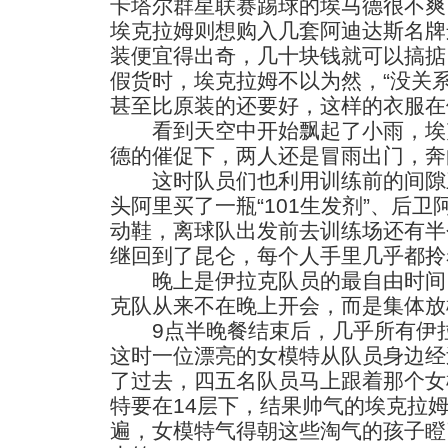
卡塔尔群星联赛踢球的埃马德很不爽
埃克拉姆则想购入几套阿迪达斯名牌
装便宜得出奇，几十块钱就可以搞掂
假货时，埃克拉姆不以为然，“没关
甚至比原装的还要好，这样的衣服在
看到天空中开始飘起了小雨，埃
德的催促下，两人还是冒雨出门，奔
这时队员们也利用训练前的间隙
头阿里买了一瓶“101生发剂”、后
动鞋，离球队出发前去训练场还有半
继回到了昆仑，每个人手里几乎都拎
晚上是伊拉克队员的最自由时间
克队从来不在晚上开会，而是集体放
9点半晚餐结束后，几乎所有伊拉
这时一位漂亮的女模特从队员身边经
了过去，四五名队员马上跟着那个女
特要在14层下，结果帅气的埃克拉姆
遍，女模特气得朝这些淘气的孩子瞪