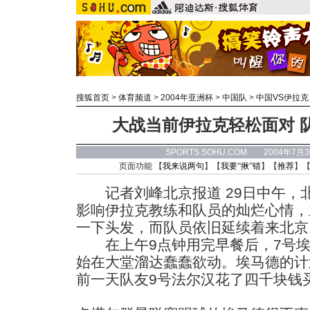
搜狐首页
>
体育频道
>
2004年亚洲杯
>
中国队
>
中国VS伊拉克
大战当前伊拉克轻松面对 
SPORTS.SOHU.COM 2004年7月
页面功能 【
我来说两句
】【
我要“揪”错
】【
推荐
】
记者刘峰北京报道 29日中午，
影响伊拉克教练和队员的灿烂心情，
一下头发，而队员依旧延续着来北京
在上午9点钟用完早餐后，7号埃
始在大堂溜达蠢蠢欲动。埃马德的计
前一天队友9号法尔汉花了四千块钱买