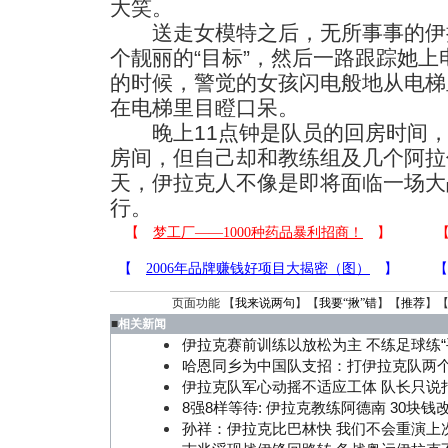
大笑。
送走女模特之后，无所事事的伊
个靓丽的“目标”，然后一路跟踪她
的时候，警觉的女孩闪电般地从电梯
在电梯里目瞪口呆。
晚上11点钟是队员的回房时间，阿
房间，但自己却和教练组及几个阿拉
天，伊拉克人不像是即将面临一场大
行。
页面功能 【
我来说两句
】【
我要“揪”错
】【
推荐
】
■
相关新闻
伊拉克赛前训练以放松为主 不练足球练“
哈恩同乡为中国队支招：打伊拉克队两
伊拉克队军心动摇不适应工体 队长只说
8强8样等待: 伊拉克教练阿德南 30块钱
孙祥：伊拉克比巴林快 我们不会重演上