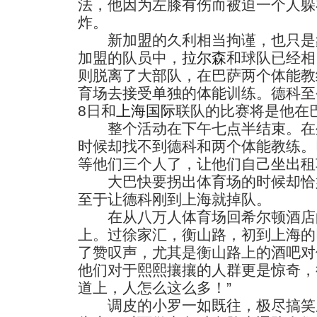
法，他因为左膝有伤而被迫一个人躲
炸。
新加盟的久利相当拘谨，也只是
加盟的队员中，
拉尔森
和球队已经相
则脱离了大部队，在巴萨两个体能教
育场去接受单独的体能训练。德科至
8日和
上海国际
联队的比赛将是他在巴
整个活动在下午七点半结束。在
时候却找不到德科和两个体能教练。
等他们三个人了，让他们自己坐出租
大巴快要拐出体育场的时候却恰
至于让德科刚到上海就掉队。
在从八万人体育场回希尔顿酒店
上。过徐家汇，衡山路，初到上海的
了赞叹声，尤其是衡山路上的酒吧对
他们对于熙熙攘攘的人群更是惊奇，
道上，人怎么这么多！”
调皮的小罗一如既往，极尽搞笑