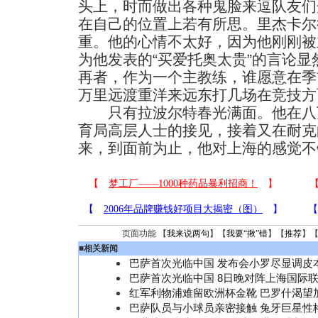
头上，时而做出各种鬼脸来逗队友们
在自己的位置上若有所思。里杰卡尔
重。他的心情不太好，因为他刚刚被
为他发表的“买爱托奥太贵”的言论
再者，作为一个主教练，谁愿意在季
万里远渡重洋来远东打几场在竞技方
只有拉波尔特春光满面。他在八
育局高层人士的接见，接着又在耐克
来，到面前为止，他对上海的感觉不
页面功能 【
我来说两句
】【
我要“揪”错
】【
推荐
】
■
相关新闻
巴萨首次光临中国 发布会小罗尽显调皮
巴萨首次光临中国 8日晚对阵上海国际
红军利物浦难留欧洲杯金靴 巴罗什渴望
巴萨队员与小球员亲密接触 兔牙巨星性