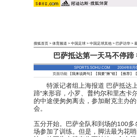
搜狐首页
>
体育频道
>
中国足球
>
中国足球其他
>
巴萨访华
>
巴萨抵达第一天马不停蹄
SPORTS.SOHU.COM 2004年8
页面功能 【
我来说两句
】【
我要“揪”错
】【
推荐
】
特派记者组上海报道 巴萨抵达上
蹄”来形容，小罗、
普约尔
和里杰卡
的中途便匆匆离去，参加耐克主办的
会。
五分开始。巴萨全队和到场的100
场参加了训练。但是，脚法最为花哨