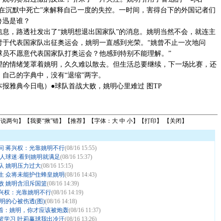
就在沉默中死亡”来解释自己一度的失控。一时间，害得台下的外国记者们
鲁迅是谁？
，路透社发出了“姚明想退出国家队”的消息。姚明当然不会，就连主
对于代表国家队出征奥运会，姚明一直感到光荣。“姚曾不止一次地问
球员不愿意代表国家队打奥运会？他感到特别不能理解。”
情绪笼罩着姚明，久久难以散去。但生活总要继续，下一场比赛，还
自己的字典中，没有“退缩”两字。
雅典今日电）●球队首战大败，姚明心里难过 图TP
来说两句
】【
我要“揪”错
】【
推荐
】【字体：
大
中
小
】【
打印
】 【
关闭
】
问 蒋兴权：光靠姚明不行
(08/16 15:55)
人球迷:看到姚明就满足
(08/16 15:37)
队 姚明压力过大
(08/16 15:15)
生 众将未能护住蜂皇姚明
(08/16 14:43)
惨败 姚明含泪斥国篮
(08/16 14:39)
兴权：光靠姚明不行
(08/16 14:19)
明的心被伤透(图)
(08/16 14:18)
着：姚明，你才应该被炮轰
(08/16 11:37)
篮学习 叶莉赢球我出冷汗
(08/16 13:26)