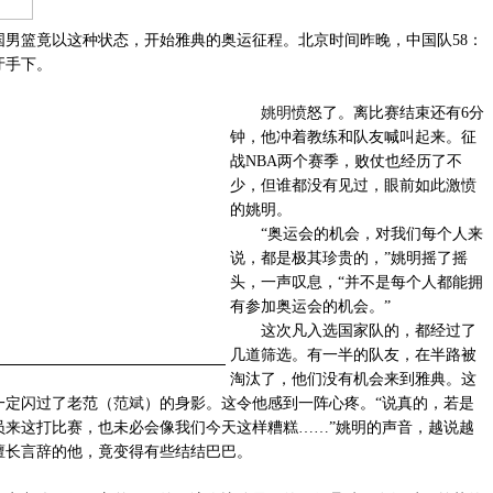
篮竟以这种状态，开始雅典的奥运征程。北京时间昨晚，中国队58：
牙手下。
姚明
愤怒了。离比赛结束还有6分
钟，他冲着教练和队友喊叫起来。征
战NBA两个赛季，败仗也经历了不
少，但谁都没有见过，眼前如此激愤
的姚明。
“奥运会的机会，对我们每个人来
说，都是极其珍贵的，”姚明摇了摇
头，一声叹息，“并不是每个人都能拥
有参加奥运会的机会。”
这次凡入选国家队的，都经过了
几道筛选。有一半的队友，在半路被
淘汰了，他们没有机会来到雅典。这
一定闪过了老范（
范斌
）的身影。这令他感到一阵心疼。“说真的，若是
员来这打比赛，也未必会像我们今天这样糟糕……”姚明的声音，越说越
擅长言辞的他，竟变得有些结结巴巴。