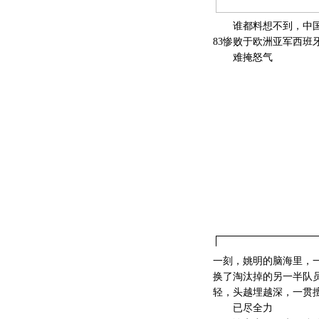
谁都料想不到，中国男
83惨败于欧洲亚军西班
难掩怒气
一刻，姚明的脑海里，
换了淘汰掉的另一半队
轻，头越埋越深，一贯
已尽全力