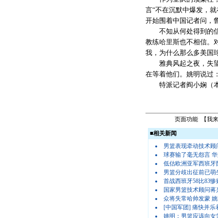
言“不在沉默中爆发，
开始围着中国记者问，
不知从何处得到的信息
教练
哈里斯
也不相信。
我，为什么那么多美国
雅典风起之夜，失望的
在等着他们。姚明说过：
特派记者阎小娴（本报
页面功能 【
我
■
相关新闻
男篮表现牵动技术顾
球赛输了毫无怨言 华
低估欧洲亚军西班牙
男篮分歧出征前已萌
首战西班牙58比83
国家男篮技术顾问蒋
众将失常哈帅发蒙 姚
[中国军团]
痛快并乐
姚明：男篮应该向女