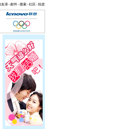
校友录
-
邮件
-
搜索
-
社区
-
拍卖