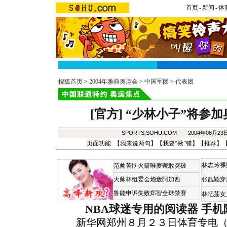
首页
-
新闻
-
体
搜狐首页
>
2004年雅典奥运会
>
中国军团
>
代表团
[官方]
“少林小子”将参
SPORTS.SOHU.COM 2004年08月2
页面功能 【
我来说两句
】【
我要“揪”错
】【
推荐
】
林志玲裸
范帅苦恼火箭唯麦蒂敢突破
大师杯组委会炮轰阿加西
张靓颖穿
鲁能申诉失败郑智全球禁赛
林忆莲女
NBA球迷专用的阅读器
手机
新华网郑州８月２３日体育专电（