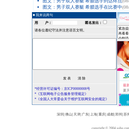
图文：男子双人赛艇 希腊选手到达终点
(08
图文：男子双人赛艇 希腊选手在比赛中
(08
■ 我来说两句
用 户：
匿名发出：
请各位遵纪守法并注意语言文明。
最
*经营许可证编号：京ICP00000008号
夏
*《互联网电子公告服务管理规定》
*《全国人大常委会关于维护互联网安全的规定》
深圳
|
佛山
|
天津
|
广东
|
上海
|
重庆
|
成都
|
郑州
|
苏
copyright © 2004 sohu.c