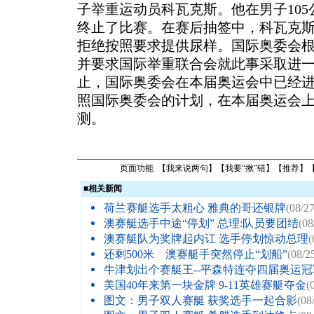
子
举重
运动员科瓦克斯。他在男子10
终止了比赛。在赛后抽签中，科瓦克
拒绝按照要求提供尿样。国际奥委会
并要求国际举重联合会就此事采取进
止，国际奥委会在本届奥运会中已经进行
照国际奥委会的计划，在本届奥运会上，
测。
页面功能 【
我来说两句
】【
我要“揪”错
】【
推荐
】
■
相关新闻
荷兰赛艇选手太粗心 雅典的哥还银牌
(08/27
澳赛艇选手中途“停划” 总理:队员要团结
(08
澳赛艇队为奖牌起内讧 选手停划惊动总理
(
还剩500米 澳赛艇手突然停止“划船”
(08/2
牛津划出个赛艇王--平森特连夺四届奥运冠
美国40年来第一块金牌 9-11英雄赛艇夺金
(
图文：男子双人赛艇 获奖选手一起合影
(08