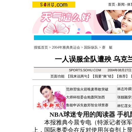
首页
-
新闻
-
体
搜狐首页
>
2004年雅典奥运会
>
国际纵队
>
赛 艇
一人误服全队遭殃 乌克
SPORTS.SOHU.COM 2004年08月27
页面功能 【
我来说两句
】【
我要“揪”错
】【
推荐
】
林志玲裸
范帅苦恼火箭唯麦蒂敢突破
大师杯组委会炮轰阿加西
张靓颖穿
鲁能申诉失败郑智全球禁赛
林忆莲女
NBA球迷专用的阅读器
手机
本报雅典今晨专电（特派记者张军
上，国际奥委会在反对使用兴奋剂上