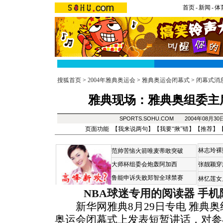
首页
-
新闻
-
体
搜狐首页
>
2004年雅典奥运会
>
雅典奥运会闭幕式
>
闭幕式消
雅典现场：雅典奥组委主
SPORTS.SOHU.COM 2004年08月3
页面功能 【
我来说两句
】【
我要“揪”错
】【
推荐
】
林志玲裸
范帅苦恼火箭唯麦蒂敢突破
大师杯组委会炮轰阿加西
张靓颖穿
鲁能申诉失败郑智全球禁赛
林忆莲女
NBA球迷专用的阅读器
手机
新华网雅典8月29日专电 雅典奥
奥运会闭幕式上发表短暂讲话，对参