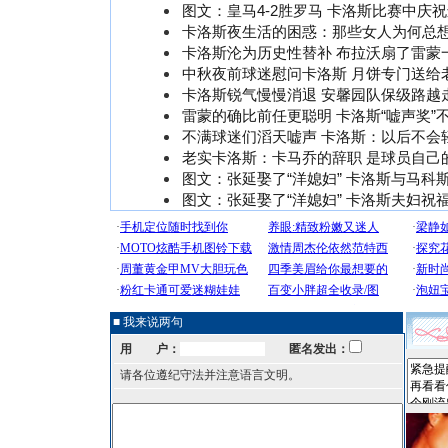
图文：皇马4-2胜罗马 卡洛斯比赛中庆
卡洛斯夜生活的困惑：那些女人为何总
卡洛斯沦为历史性替补 布拉沃扇了雷蒙
中秋夜前球迷慰问卡洛斯 月饼专门送给
卡洛斯锐气慢慢消退 安馨园队保级路越
雷蒙的确比前任更聪明 卡洛斯“嘘声奖”
不满球迷们滔天嘘声 卡洛斯：以后不会
老实卡洛斯：卡马乔的辞职 是球员自己
图文：张延娶了“洋媳妇” 卡洛斯与马科
图文：张延娶了“洋媳妇” 卡洛斯夫妇祝
■ 我来说两句
用 户：
匿名发出：
请各位遵纪守法并注意语言文明。