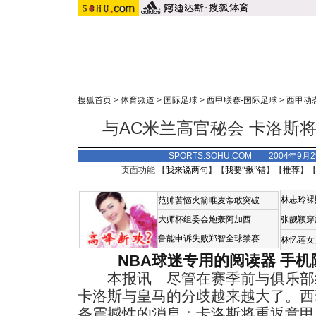
搜狐首页
>
体育频道
>
国际足球
>
西甲联赛-国际足球
>
西甲动
与AC米兰高官秘会 卡洛斯
SPORTS.SOHU.COM 2004年9月
页面功能 【
我来说两句
】【
我要“揪”错
】【
推荐
】
林志玲裸
范帅苦恼火箭唯麦蒂敢突破
大师杯组委会炮轰阿加西
张靓颖穿
鲁能申诉失败郑智全球禁赛
林忆莲女
NBA球迷专用的阅读器
手机
本报讯 尽管在赛季前与俱乐部续约
卡洛斯与皇马的分歧越来越大了。西
条震撼性的消息：卡洛斯将重返意甲