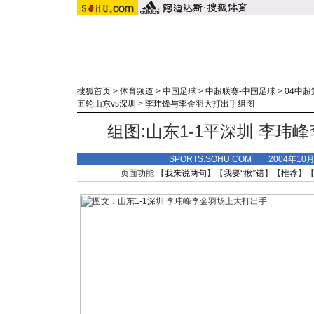
搜狐首页
>
体育频道
>
中国足球
>
中超联赛-中国足球
>
04中超
五轮山东vs深圳
>
李玮锋与李金羽大打出手组图
组图:山东1-1平深圳 李玮
SPORTS.SOHU.COM 2004年10
页面功能 【
我来说两句
】【
我要“揪”错
】【
推荐
】