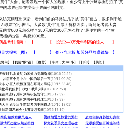
牛”大会，记者发现一个惊人的现象：至少有上千张球票囤积在了“黄
手中的球票已经在按低于票面价格叫卖。
完训练出来后，看到门前的马路边几乎被“黄牛”侵占，很多则干脆
Ａ球票”的小摊儿。大多数“黄牛”用票面价格叫卖，听到记者说太贵
元的卖800元怎么样？380元的卖300元怎么样？”最便宜的一个“黄
票捆绑出售一共卖1000元。
说两句
】【
我要“揪”错
】【
推荐
】【字体：
大
中
小
】【
打印
】 【
关闭
】
王来到主场 姚明为国效力无须选择
(10/16 22:55)
--以后五个月中在中国的最后一夜
(10/17 00:29)
发布 小巨人积极直面左耳听力障碍
(10/16 23:48)
的世界我的梦》(六)：我和刘炜
(10/16 21:53)
在首体进行训练 刘炜积极防守
(10/16 17:39)
在首体进行训练 刘炜手托篮球
(10/16 17:39)
钓大鱼:姚明出生前就考虑中国市场
(10/16 18:01)
参加新闻发布会 姚明答记者问
(10/16 17:19)