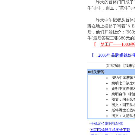
昨天的首体门口成了“黄
牛”手中，而且，“黄牛”
昨天中午记者从首体采访
蹲在地上摆起了写着“ＮＢ
后，他们开始让价：“960
牛”最后答应三张680元的
页面功能 【
我来
■
相关新闻
NBA中国赛国
姚明七日谈之6
姚明中文自传
姚明自传《我
图文：国王队
图文：国王队
斯特恩放长线
图文：火箭队