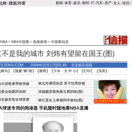
新闻
-
体育
-
娱乐
-
财经
-
IT
-
汽车
-
房产
-
女人
-
短信
-
>
NBA
>
NBA中国赛
>
热辣新闻
>
中国赛动态
不是我的城市 刘炜有望留在国王(图)
TS.SOHU.COM 2004年10月17日01:40 北京娱乐信报
说两句
】【
我要“揪”错
】【
推荐
】【字体：
大
中
小
】【
打印
】 【
关闭
】
林志玲裸照热卖
章子怡秀纱裙
恼火箭唯麦蒂敢突破
组委会炮轰阿加西
张靓颖穿旗袍展古典韵味(图)
诉失败郑智全球禁赛
林忆莲女儿掌掴同学偷拍(图)
BA球迷专用的阅读器
手机随时随地看NBA直播