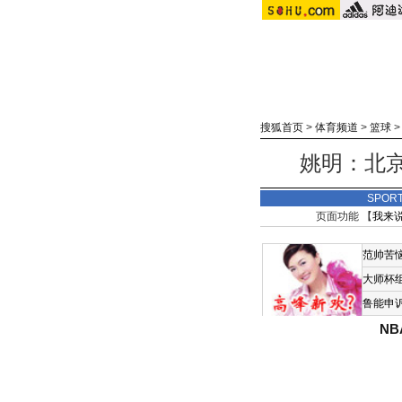
搜狐首页
>
体育频道
>
篮球
姚明：北京
SPOR
页面功能 【
我来
范帅苦
大师杯
鲁能申
N