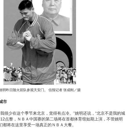
姚明昨日随火箭队参观天安门。 信报记者 张成刚／摄
城市
很少在这个季节来北京，觉得有点冷。”姚明还说，“北京不是我的城
午12点整，ＮＢＡ中国赛的第二场将在首都体育馆如期上演，不管姚明
们都将在这里享受一场真正的ＮＢＡ大餐。