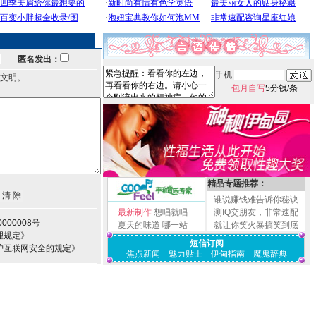
匿名发出：
手机
文明。
包月自写
5分钱/条
精品专题推荐：
谁说赚钱难告诉你秘诀
最新制作
想唱就唱
测IQ交朋友，非常速配
000008号
夏天的味道
哪一站
就让你笑火暴搞笑到底
理规定》
短信订阅
护互联网安全的规定》
焦点新闻
魅力贴士
伊甸指南
魔鬼辞典