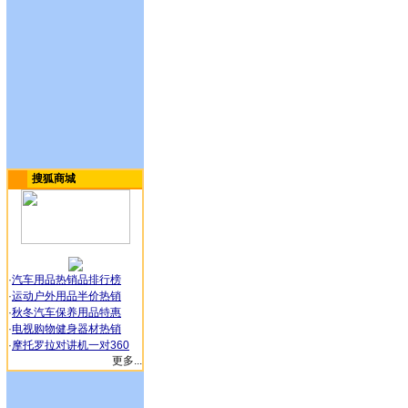
搜狐商城
·
汽车用品热销品排行榜
·
运动户外用品半价热销
·
秋冬汽车保养用品特惠
·
电视购物健身器材热销
·
摩托罗拉对讲机一对360
更多...