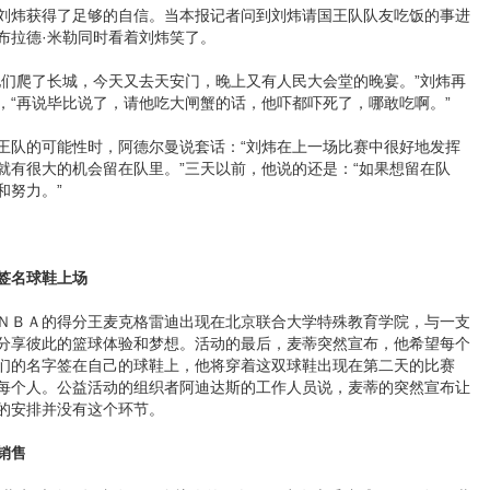
炜获得了足够的自信。当本报记者问到刘炜请国王队队友吃饭的事进
布拉德·米勒同时看着刘炜笑了。
爬了长城，今天又去天安门，晚上又有人民大会堂的晚宴。”刘炜再
，“再说毕比说了，请他吃大闸蟹的话，他吓都吓死了，哪敢吃啊。”
队的可能性时，阿德尔曼说套话：“刘炜在上一场比赛中很好地发挥
就有很大的机会留在队里。”三天以前，他说的还是：“如果想留在队
和努力。”
签名球鞋上场
ＢＡ的得分王麦克格雷迪出现在北京联合大学特殊教育学院，与一支
分享彼此的篮球体验和梦想。活动的最后，麦蒂突然宣布，他希望每个
们的名字签在自己的球鞋上，他将穿着这双球鞋出现在第二天的比赛
每个人。公益活动的组织者阿迪达斯的工作人员说，麦蒂的突然宣布让
的安排并没有这个环节。
销售