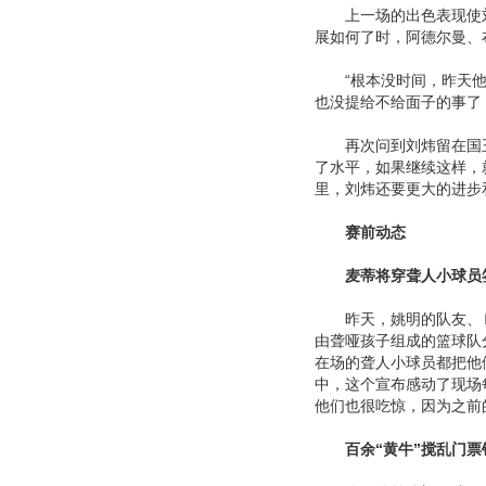
上一场的出色表现使刘
展如何了时，阿德尔曼、
“根本没时间，昨天他们
也没提给不给面子的事了
再次问到刘炜留在国王
了水平，如果继续这样，
里，刘炜还要更大的进步
赛前动态
麦蒂将穿聋人小球员
昨天，姚明的队友、Ｎ
由聋哑孩子组成的篮球队
在场的聋人小球员都把他
中，这个宣布感动了现场
他们也很吃惊，因为之前
百余“黄牛”搅乱门票