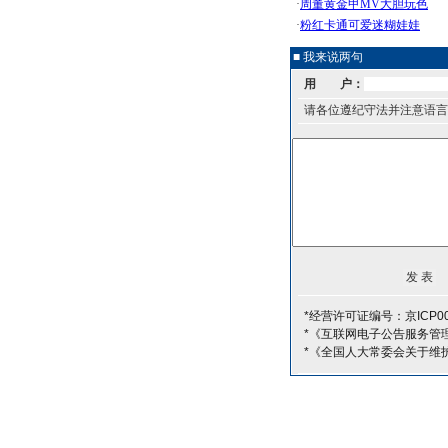
■ 我来说两句
用 户：
请各位遵纪守法并注意语言
*经营许可证编号：京ICP00
*《互联网电子公告服务管
*《全国人大常委会关于维