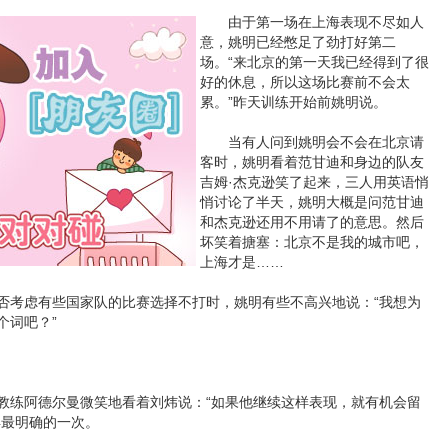
由于第一场在上海表现不尽如人
意，姚明已经憋足了劲打好第二
场。“来北京的第一天我已经得到了很
好的休息，所以这场比赛前不会太
累。”昨天训练开始前姚明说。
当有人问到姚明会不会在北京请
客时，姚明看着范甘迪和身边的队友
吉姆·杰克逊笑了起来，三人用英语悄
悄讨论了半天，姚明大概是问范甘迪
和杰克逊还用不用请了的意思。然后
坏笑着搪塞：北京不是我的城市吧，
上海才是……
考虑有些国家队的比赛选择不打时，姚明有些不高兴地说：“我想为
个词吧？”
练阿德尔曼微笑地看着刘炜说：“如果他继续这样表现，就有机会留
得最明确的一次。