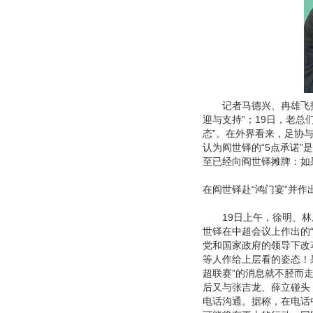
记者马德兴、冉雄飞报道 
迎与支持”；19日，老总
态”。在外界看来，足协与
认为阎世铎的“5点承诺”
至已经向阎世铎摊牌：如
在阎世铎赴“鸿门宴”并作
19日上午，徐明、林
世铎在中超会议上作出的
党和国家政府的领导下改
等人作给上层看的姿态！
超联赛”的消息就不胫而
后又与张吉龙、薛立碰头
电话沟通。据称，在电话