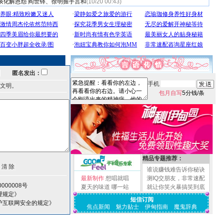
谈化解恩怨 阎世铎、徐明握手言和
(10/20 00:43)
匿名发出：
手机
文明。
包月自写
5分钱/条
精品专题推荐：
谁说赚钱难告诉你秘诀
最新制作
想唱就唱
测IQ交朋友，非常速配
000008号
夏天的味道
哪一站
就让你笑火暴搞笑到底
理规定》
短信订阅
护互联网安全的规定》
焦点新闻
魅力贴士
伊甸指南
魔鬼辞典