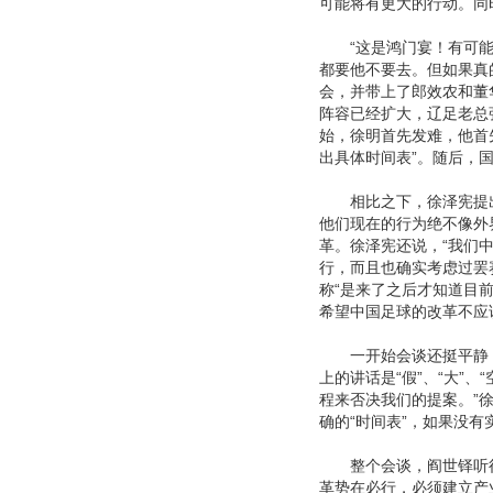
可能将有更大的行动。同
“这是鸿门宴！有可能是
都要他不要去。但如果真
会，并带上了郎效农和董
阵容已经扩大，辽足老总
始，徐明首先发难，他首
出具体时间表”。随后，
相比之下，徐泽宪提出
他们现在的行为绝不像外
革。徐泽宪还说，“我们
行，而且也确实考虑过罢
称“是来了之后才知道目
希望中国足球的改革不应该
一开始会谈还挺平静，
上的讲话是“假”、“大”
程来否决我们的提案。”
确的“时间表”，如果没
整个会谈，阎世铎听得
革势在必行，必须建立产