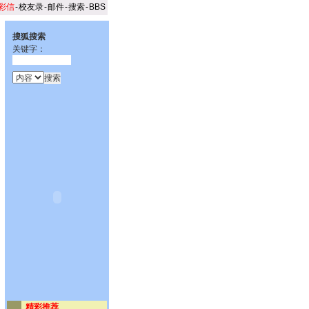
彩信
-
校友录
-
邮件
-
搜索
-
BBS
搜狐搜索
关键字：