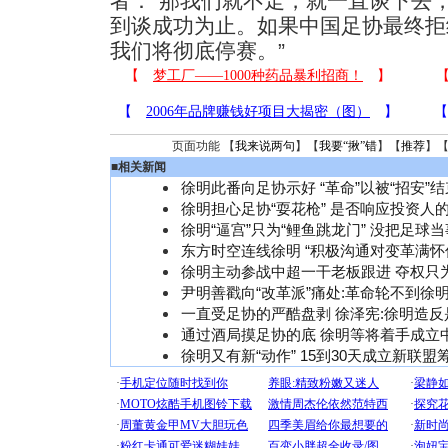
者：“那我们就不走，就一直谈下去
到谈成功为止。如果中国足协最终拒
我们将彻底停赛。”
页面功能 【
我来说两句
】【
我要“揪”错
】【
推荐
】
■
相关新闻
徐明此番向足协示好 “革命”以被“招安”结
徐明担心足协“耍花枪” 是否响应投资人
徐明“逼宫”只为“鲤鱼跳龙门” 没把足球当
东方时空连线徐明 “积极沟通对变革满怀
徐明主动参战中超一干老板跟进 夺权只
尹明善戳向“改革派”痛处:革命轮不到徐
一直受足协的严酷盘剥 徐泽宪:徐明造反
通过酒局摸足协的底 徐明等将着手成立
徐明又有新“动作” 15到30天成立新联盟