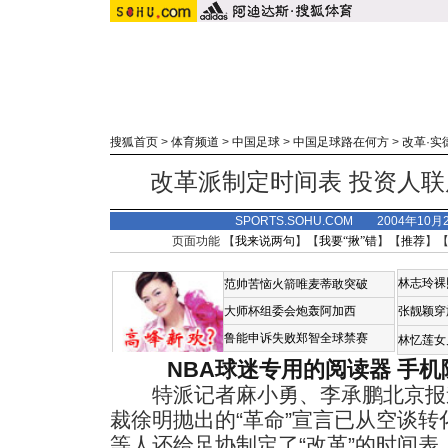
搜狐首页
>
体育频道
>
中国足球
>
中国足球路在何方
>
改革·实
改革派制定时间表 投资人
SPORTS.SOHU.COM 2004年10
页面功能 【
我来说两句
】【
我要“揪”错
】【
推荐
】
林志玲裸
范帅苦恼火箭唯麦蒂敢突破
大师杯组委会炮轰阿加西
张靓颖穿
鲁能申诉失败郑智全球禁赛
林忆莲女
NBA球迷专用的阅读器
手机
特派记者麻小勇、李承鹏北京报道
裁徐明抛出的“革命”宣言已从空谈
等人还给足协制定了“改革”的时间表