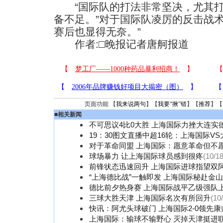
“国际队的打法非常坚决，尤其打
备不足。”对于国际队凌厉的反击战
赛后也显得无奈。”
作者:□晚报记者唐舸报道
页面功能 【
我来说两句
】【
我要“揪”错
】【
推荐
】【
■
相关新闻
不可思议4比0大胜 上海国际力挫大连实德
19：30图文直播中超16轮：上海国际V
对于革命同盟 上海国际：愿意革命但不
球场暴力 让上海国际球员感到很疼
(10/18
前锋状态迅速回升 上海国际进球指望双
“上海德比战”一触即发 上海国际秘赴金
德比前夕热身赛 上海国际战平乙级强队
三球大胜天津 上海国际名次有所回升
(10
快讯：阿尤头球破门 上海国际2-0领先康
上海国际：输球不输野心 灭掉天津挺进