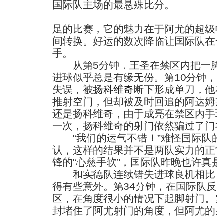
国际队主场的最悬殊比分。
足的比赛，它的魅力在于阿尤的超级
间转换。好运的数次降临让国际队在
手。
从第5分钟，王圣在禁区内把一脚
进球似乎总是有缘无份。第10分钟
失误，被
扬科维奇
断下形成单刀，他
推射空门，但却被及时回追的阿达姆
还是扬科维奇，由于成亮在禁区内手
一次，扬科维奇的射门依然骗过了门
“我们的运气不错！”难怪国际队
认，这样的结果并不是两队实力的正
锋的“心慈手软”，国际队昨晚也许真
和实德队连续错失进球良机相比，
得有些意外。第34分钟，在国际队
区，在角度很小的情况下起脚射门。
封堵住了阿尤射门的角度，但阿尤的