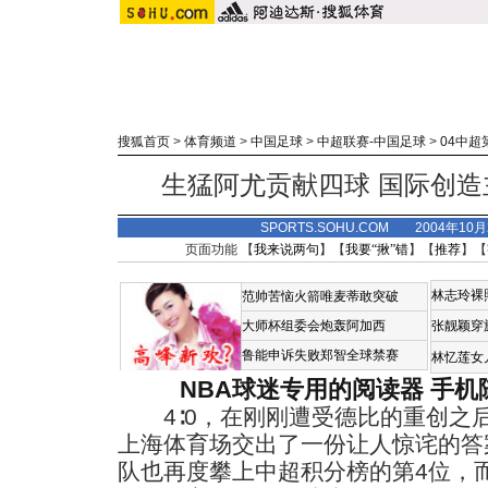
搜狐首页
>
体育频道
>
中国足球
>
中超联赛-中国足球
>
04中超
生猛阿尤贡献四球 国际创
SPORTS.SOHU.COM 2004年10
页面功能 【
我来说两句
】【
我要“揪”错
】【
推荐
】【
林志玲裸
范帅苦恼火箭唯麦蒂敢突破
大师杯组委会炮轰阿加西
张靓颖穿
鲁能申诉失败郑智全球禁赛
林忆莲女
NBA球迷专用的阅读器
手机
4∶0，在刚刚遭受德比的重创之
上海体育场交出了一份让人惊诧的答
队也再度攀上中超积分榜的第4位，而