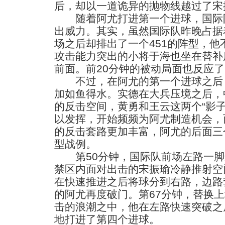
后，却以一道诡异的抛物线越过了宋
随着阿尤打进第一个进球，国际队
出威力。其实，虽然国际队昨晚占据
场之后却排出了一个451的阵型，
攻击能力突出的小将于海也坐在替补
前面。前20分钟的被动局面也反应
不过，在阿尤的第一个进球之后，
加如鱼得水。实德在大兵压境之后，
的反击空间，黄勇和王云这两个“影
以发挥，开始频频为阿尤制造机会，
的反击套路更加丰富，阿尤的后面三
型战例。
第50分钟，国际队前场左路一脚
禁区内面对出击的宋振瑜冷静推射空
在快速推进之后将球分到右路，边路
的阿尤再度破门。第67分钟，替换
击的浪潮之中，他在左路快速突破之
地打进了第四个进球。