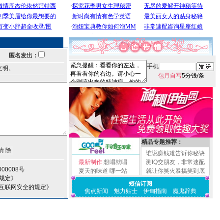
匿名发出：
手机
文明。
包月自写
5分钱/条
精品专题推荐：
谁说赚钱难告诉你秘诀
最新制作
想唱就唱
测IQ交朋友，非常速配
00008号
夏天的味道
哪一站
就让你笑火暴搞笑到底
规定》
短信订阅
护互联网安全的规定》
焦点新闻
魅力贴士
伊甸指南
魔鬼辞典