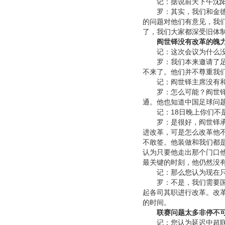
记：据说前天下午
沈
罗：其实，我们和金德俱
的问题对他们有意见，我们
了，我们大家都深受旧体
阎世铎没有改革的魄
记：这次会议为什么没
罗：我们本来邀请了足协
不来了。他们并不尊重我
记：阎世铎主席没有和
罗：怎么可能？阎世铎根
通。他也知道中国足球问
记：18日晚上你们不是
罗：是很好，阎世铎承认
进改革，可是怎么改革他
不敢签。他装做和我们都
认为只要他走出那个门口
最关键的时刻，他仍然没
记：那么您认为现在只
罗：不是，我们需要国家
起各司其职进行改革。改
的时间。
联赛问题太多非停不
记：您认为延迟中超联