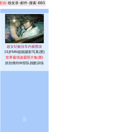
彩信
-
校友录
-
邮件
-
搜索
-
BBS
19岁MM超靓摄影写真(图)
世界最强波霸照片集(图)
抓拍俄特种部队残酷训练