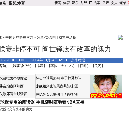
新闻
-
体育
-
娱乐
-
财经
-
IT
-
汽车
-
房产
-
女人
-
短信
-
球
>
中国足球路在何方
>
改革·实德呼吁成立中足联
联赛非停不可 阎世铎没有改革的魄力
RTS.SOHU.COM 2004年10月24日02:30 京华时报
两句
】【
我要“揪”错
】【
推荐
】【字体：
大
中
小
】【
打印
】 【
关闭
】
林志玲裸照热卖
章子怡秀纱裙
火箭唯麦蒂敢突破
委会炮轰阿加西
张靓颖穿旗袍展古典韵味(图)
失败郑智全球禁赛
林忆莲女儿掌掴同学偷拍(图)
A球迷专用的阅读器
手机随时随地看NBA直播