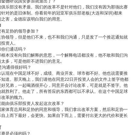
阳金德
听说国安参加就退出了？
乐部没有矛盾。我们的改革不是针对他们，我们没有因为那场比赛
针对的是旧体制。你看前年的冠亚军俱乐部老板(大连和深圳)都来
制之害，金德应该明白我们的用意。
力
有足协的领导参加？
领导，但是他们不来，也不和我们沟通，只是发了一个推迟通知就
们投资人。
你们通话吗？
本没有向我们解释的意思，一个解释电话都没有，他不敢和我们沟
题太多，可是他听不进我们的意见。
沟通得很好吗？
现在中国足球不好，成绩、商业开发、球市都不好。他也说需要推
不知道。那天晚上，我们请他在同意22日开投资人会的文件上签字他都
是好兄弟，一起喝酒很开心，同意开会讨论改革，可是就是不签字。他
他就胜利了。他走了，所有答应的东西都可以不承认。在这个中国足球
有改革的魄力。
能由俱乐部投资人发起这次改革？
体育总局和足协的同意和领导，我们拿出改革方案，然后和足协一
革自上而下最好，会更快。如果自下而上，需要付出更大的代价和更长
可
赛是必须的吗？