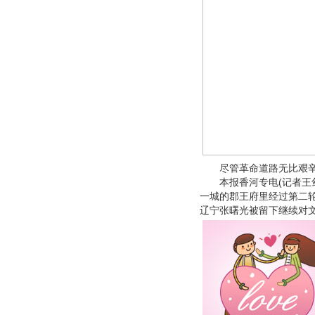
尽管革命道路无比艰辛，
本报香河专电(记者王剑
一城的郡王府里经过第二
辽宁张曙光被留下继续对文