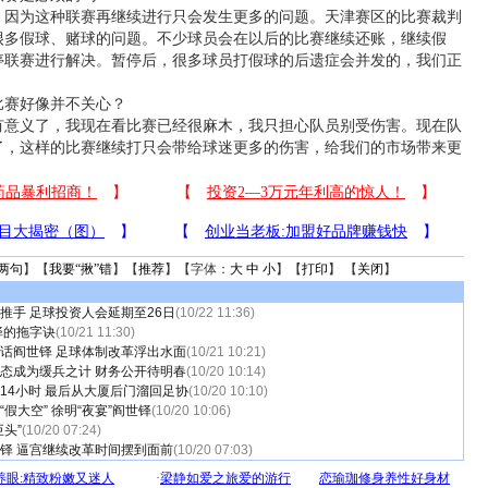
为这种联赛再继续进行只会发生更多的问题。天津赛区的比赛裁判
很多假球、赌球的问题。不少球员会在以后的比赛继续还账，继续假
停联赛进行解决。暂停后，很多球员打假球的后遗症会并发的，我们正
赛好像并不关心？
义了，我现在看比赛已经很麻木，我只担心队员别受伤害。现在队
了，这样的比赛继续打只会带给球迷更多的伤害，给我们的市场带来更
两句
】【
我要“揪”错
】【
推荐
】【字体：
大
中
小
】【
打印
】 【
关闭
】
推手 足球投资人会延期至26日
(10/22 11:36)
铎的拖字诀
(10/21 11:30)
话阎世铎 足球体制改革浮出水面
(10/21 10:21)
态成为缓兵之计 财务公开待明春
(10/20 10:14)
14小时 最后从大厦后门溜回足协
(10/20 10:10)
假大空” 徐明“夜宴”阎世铎
(10/20 10:06)
头”
(10/20 07:24)
铎 逼宫继续改革时间摆到面前
(10/20 07:03)