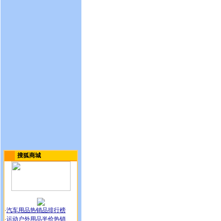
搜狐商城
·
汽车用品热销品排行榜
·
运动户外用品半价热销