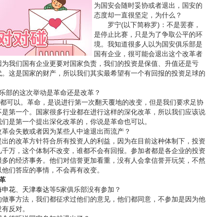
为国安会随时妥协或者退出，国安的
态度却一直很坚定，为什么？
罗宁(以下简称罗)：不是罢赛，
是停止比赛，只是为了争取公平的环
境。我知道很多人以为国安俱乐部是
国有企业，很可能会退出这个改革者
因为我们国有企业更要对国家负责，我们的投资是保值、升值还是亏
代。这是国家的财产，所以我们其实最希望有一个有回报的投资足球的
部的这次举动是革命还是改革？
都可以。革命，是说进行第一次翻天覆地的改变，但是我们要求足协
不是第一个。国家很多行业都在进行这样的深化改革，所以我们应该说
我们是第一个提出深化改革的，你说是革命也可以。
革会失败或者因为某些人中途退出而流产？
的改革方针符合所有投资人的利益，因为在目前这种体制下，投资
几千万，这个体制不改变，谁都不会有回报。参加者都是各企业的投资
很多的经济事务。他们对信誉更加看重，没有人会拿信誉开玩笑，不然
以他们答应的事情，不会再有改变。
革
海申花
、
天津泰达
等5家俱乐部没有参加？
事方法，我们都征求过他们的意见，他们都同意，不参加是因为他
没有反对。