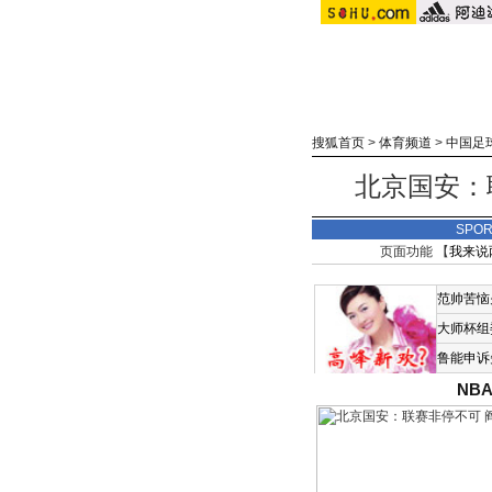
搜狐首页
>
体育频道
>
中国足
北京国安：
SPO
页面功能 【
我来说
范帅苦恼
大师杯组
鲁能申诉
NB