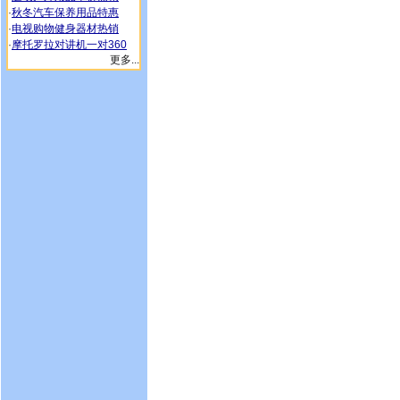
·
秋冬汽车保养用品特惠
·
电视购物健身器材热销
·
摩托罗拉对讲机一对360
更多...