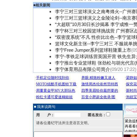
■
相关新闻
李宁三对三篮球演义之南粤烽火--广州赛
李宁三对三篮球演义之金陵论剑--南京赛
“大超联”10月30日长沙揭幕 李宁成惟一
李宁杯三对三校园篮球挑战营 广州赛区
“双密度系统”不凡 性价比出色--李宁篮
篮球文化新主张--李宁三对三 不服就单挑
李宁Free Jumper系列篮球鞋隆重上市
(0
李宁-李铁足球训练营英国开营 铁先生异
李宁推出专业篮球鞋 张劲松与胡光代言(
李宁体育用品有限公司简介
(09/20 17:22)
■ 我来说两句
用 户：
匿名发出：
请各位遵纪守法并注意语言文明。