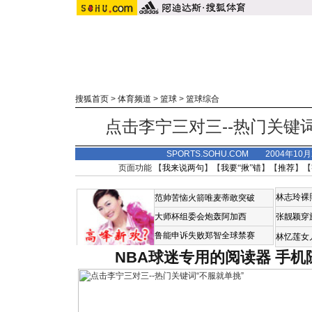
搜狐首页
>
体育频道
>
篮球
>
篮球综合
点击李宁三对三--热门关键词
SPORTS.SOHU.COM 2004年10
页面功能 【
我来说两句
】【
我要“揪”错
】【
推荐
】【
林志玲裸
范帅苦恼火箭唯麦蒂敢突破
大师杯组委会炮轰阿加西
张靓颖穿
鲁能申诉失败郑智全球禁赛
林忆莲女
NBA球迷专用的阅读器
手机