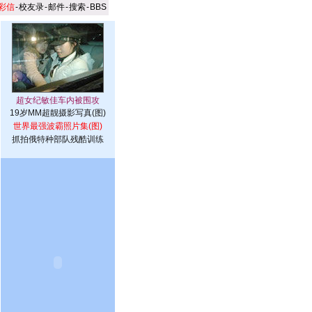
彩信
-
校友录
-
邮件
-
搜索
-
BBS
19岁MM超靓摄影写真(图)
世界最强波霸照片集(图)
抓拍俄特种部队残酷训练