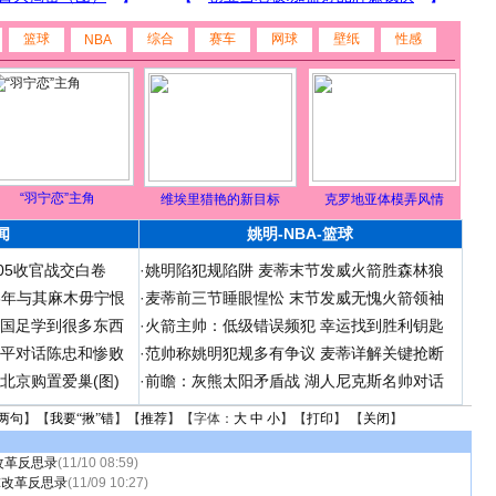
篮球
综合
赛车
网球
壁纸
性感
NBA
“羽宁恋”主角
维埃里猎艳的新目标
克罗地亚体模弄风情
闻
姚明-NBA-篮球
05收官战交白卷
·
姚明陷犯规陷阱 麦蒂末节发威火箭胜森林狼
06年与其麻木毋宁恨
·
麦蒂前三节睡眼惺忪 末节发威无愧火箭领袖
在国足学到很多东西
·
火箭主帅：低级错误频犯 幸运找到胜利钥匙
和平对话陈忠和惨败
·
范帅称姚明犯规多有争议 麦蒂详解关键抢断
北京购置爱巢(图)
·
前瞻：灰熊太阳矛盾战 湖人尼克斯名帅对话
两句
】【
我要“揪”错
】【
推荐
】【字体：
大
中
小
】【
打印
】 【
关闭
】
改革反思录
(11/10 08:59)
球改革反思录
(11/09 10:27)