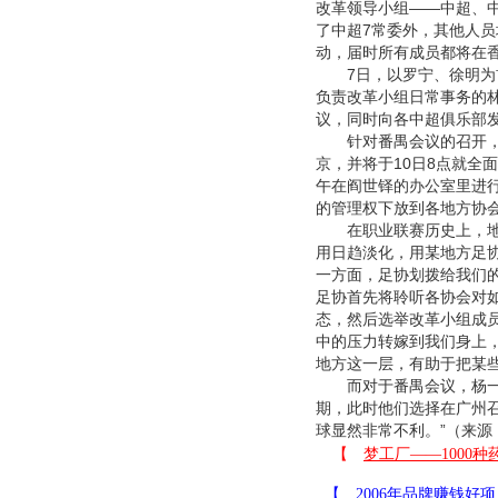
改革领导小组——中超、
了中超7常委外，其他人员
动，届时所有成员都将在
7日，以罗宁、徐明为首
负责改革小组日常事务的
议，同时向各中超俱乐部
针对番禺会议的召开，足
京，并将于10日8点就全
午在阎世铎的办公室里进
的管理权下放到各地方协
在职业联赛历史上，地方
用日趋淡化，用某地方足
一方面，足协划拨给我们
足协首先将聆听各协会对
态，然后选举改革小组成
中的压力转嫁到我们身上
地方这一层，有助于把某些
而对于番禺会议，杨一民
期，此时他们选择在广州
球显然非常不利。”（来源