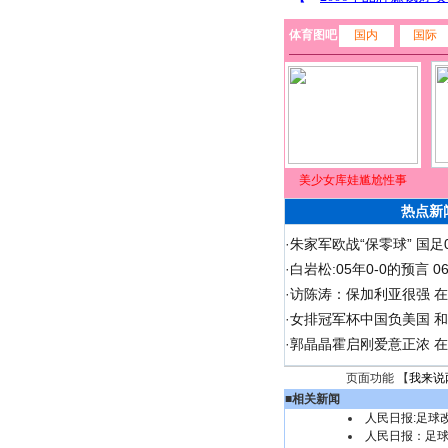
体育图吧
国内
国际
美少女库娃尴尬性事
热点新
·
朱家军欧战“保零球” 国足
·
白岩松:05年0-0的预言 
·
访陈涛：保加利亚很强 
·
女排冠军杯中国负美国 
·
郭晶晶霍启刚爱意正浓 在
页面功能 【
我来说
■
相关新闻
人民日报:足球
人民日报：足