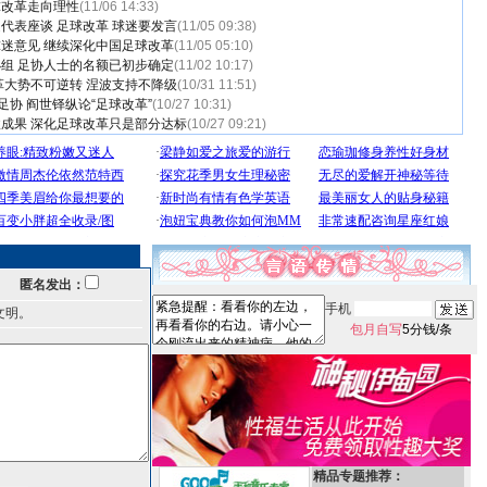
球改革走向理性
(11/06 14:33)
代表座谈 足球改革 球迷要发言
(11/05 09:38)
迷意见 继续深化中国足球改革
(11/05 05:10)
组 足协人士的名额已初步确定
(11/02 10:17)
革大势不可逆转 涅波支持不降级
(10/31 11:51)
足协 阎世铎纵论“足球改革”
(10/27 10:31)
成果 深化足球改革只是部分达标
(10/27 09:21)
匿名发出：
手机
文明。
包月自写
5分钱/条
精品专题推荐：