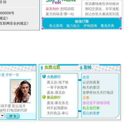
谁说赚钱难告诉你秘诀
最新制作
想唱就唱
测IQ交朋友，非常速配
00008号
夏天的味道
哪一站
就让你笑火暴搞笑到底
规定》
短信订阅
护互联网安全的规定》
焦点新闻
魅力贴士
伊甸指南
魔鬼辞典