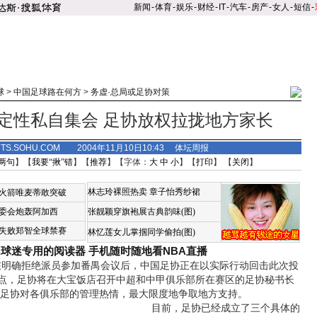
新闻
-
体育
-
娱乐
-
财经
-
IT
-
汽车
-
房产
-
女人
-
短信
-
球
>
中国足球路在何方
>
务虚·总局或足协对策
定性私自集会 足协放权拉拢地方家长
RTS.SOHU.COM 2004年11月10日10:43 体坛周报
两句
】【
我要“揪”错
】【
推荐
】【字体：
大
中
小
】【
打印
】 【
关闭
】
林志玲裸照热卖
章子怡秀纱裙
火箭唯麦蒂敢突破
委会炮轰阿加西
张靓颖穿旗袍展古典韵味(图)
失败郑智全球禁赛
林忆莲女儿掌掴同学偷拍(图)
A球迷专用的阅读器
手机随时随地看NBA直播
确拒绝派员参加番禺会议后，中国足协正在以实际行动回击此次投
日8点，足协将在大宝饭店召开中超和中甲俱乐部所在赛区的足协秘书长
方足协对各俱乐部的管理热情，最大限度地争取地方支持。
目前，足协已经成立了三个具体的