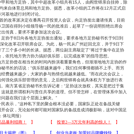
中甲和地方足协，其中中超改革小组共有15人，由阎世铎亲自挂帅，除
均来自体育总局和地方足协。据悉，改革小组的工作将在12月正式启
香河基地进行封闭讨论。
的改革派决定在番禺召开投资人会议，向足协发出邀请传真，目前
林卫国在得到小组领导杨一民的批准后，起草了一份说明拒绝出席会
发出传真，要求不要参加这次会议。
协于8日向各地方足协发出通知，要求各地方足协秘书长于9日到
面深化改革召开联席会议。为此，杨一民从广州赶回北京，并于9日下
行了三个多小时的长谈。据悉，两位副主席敲定了“将过于集中在足协
会，依托地方势力协力搞好俱乐部，以完成改革”的指导思想。
足协曾在相当长的时间内扮演着重要角色，但渐渐地地方足协的作
协秘书长的话说：“俱乐部越来越牛，我们任何事情都插不上手。而另
的经费越来越少，大家的参与热情也就越来越低。”而在此次会议上，
如何强化俱乐部管理的意见，之后阎世铎将会就具体权力下放进行表
员。南方某省足协秘书长告诉记者：“足协这次放权，其实是把过于集
，这就是所谓权利与责任共享的道理。但不管怎样，在管理体系中加入
问题在我们这个层面上解决。”
表示，“这种私下里的聚会根本没必要，国家队正处在备战关键
召开会议，无论如何都可能对国家队的备战造成消极影响，这对中国足
：体坛周报）