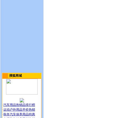
搜狐商城
·
汽车用品热销品排行榜
·
运动户外用品半价热销
·
秋冬汽车保养用品特惠