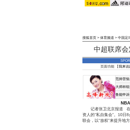
搜狐首页
>
体育频道
>
中国足
中超联席会
SPO
页面功能 【
我来说
范帅苦恼
大师杯组
鲁能申诉
NB
记者张卫北京报道 在明
资人的“私自集会”。10
联会，以“放权”来提升地