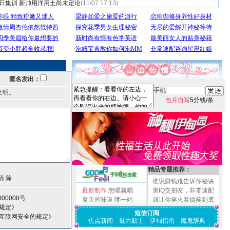
3日集训 新帅用洋用土尚未定论
(11/07 17:13)
匿名发出：
手机
文明。
包月自写
5分钱/条
精品专题推荐：
谁说赚钱难告诉你秘诀
最新制作
想唱就唱
测IQ交朋友，非常速配
00008号
夏天的味道
哪一站
就让你笑火暴搞笑到底
规定》
短信订阅
护互联网安全的规定》
焦点新闻
魅力贴士
伊甸指南
魔鬼辞典