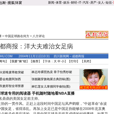
新闻
-
体育
-
娱乐
-
财经
-
IT
-
汽车
-
房产
-
女人
-
短信
-
球
>
中国足球路在何方
>
八方评论
都商报：洋大夫难治女足病
SOHU.COM 2004年11月11日10:31 四川新闻网－成都商报
两句
】【
我要“揪”错
】【
推荐
】【字体：
大
中
小
】【
打印
】 【
关闭
】
林志玲裸照热卖
章子怡秀纱裙
火箭唯麦蒂敢突破
委会炮轰阿加西
张靓颖穿旗袍展古典韵味(图)
失败郑智全球禁赛
林忆莲女儿掌掴同学偷拍(图)
A球迷专用的阅读器
手机随时随地看NBA直播
鼎鼎的美国女足前主帅。
的一贯作风。正赶上这段时间中国足坛风声鹤唳，“中超革命”余波
中国女足
，省得添乱。再加上女足已是中国足协能够在2008年
北京奥
花点银子也是应该的。只是中国足球关于提高成绩的好些事情，如果花