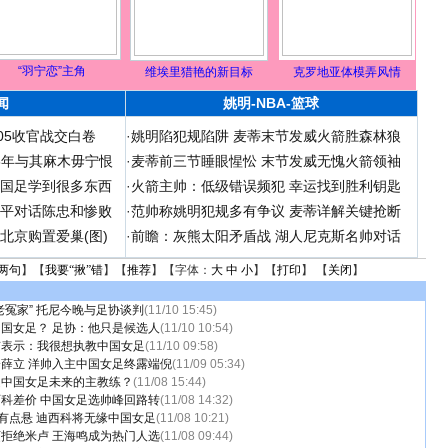
“羽宁恋”主角
维埃里猎艳的新目标
克罗地亚体模弄风情
闻
姚明-NBA-篮球
05收官战交白卷
·
姚明陷犯规陷阱 麦蒂末节发威火箭胜森林狼
06年与其麻木毋宁恨
·
麦蒂前三节睡眼惺忪 末节发威无愧火箭领袖
在国足学到很多东西
·
火箭主帅：低级错误频犯 幸运找到胜利钥匙
和平对话陈忠和惨败
·
范帅称姚明犯规多有争议 麦蒂详解关键抢断
北京购置爱巢(图)
·
前瞻：灰熊太阳矛盾战 湖人尼克斯名帅对话
两句
】【
我要“揪”错
】【
推荐
】【字体：
大
中
小
】【
打印
】 【
关闭
】
老冤家” 托尼今晚与足协谈判
(11/10 15:45)
国女足？ 足协：他只是候选人
(11/10 10:54)
京表示：我很想执教中国女足
(11/10 09:58)
薛立 洋帅入主中国女足终露端倪
(11/09 05:34)
是中国女足未来的主教练？
(11/08 15:44)
科差价 中国女足选帅峰回路转
(11/08 14:32)
”有点悬 迪西科将无缘中国女足
(11/08 10:21)
拒绝米卢 王海鸣成为热门人选
(11/08 09:44)