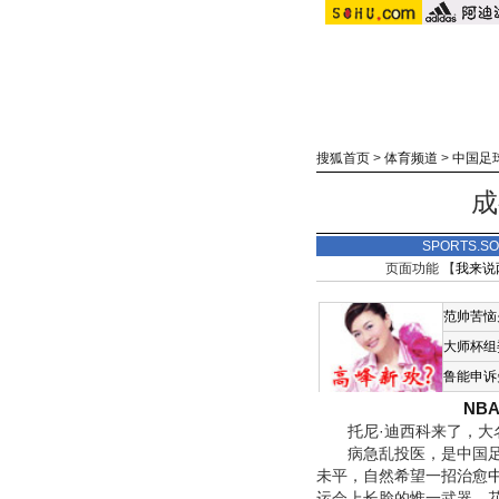
搜狐首页
>
体育频道
>
中国足
成
SPORTS.
页面功能 【
我来说
范帅苦恼
大师杯组
鲁能申诉
NB
托尼·迪西科来了，大名
病急乱投医，是中国足协
未平，自然希望一招治愈
运
会上长脸的惟一武器，