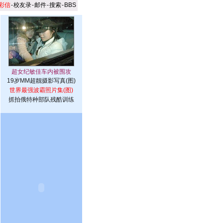
彩信
-
校友录
-
邮件
-
搜索
-
BBS
19岁MM超靓摄影写真(图)
世界最强波霸照片集(图)
抓拍俄特种部队残酷训练