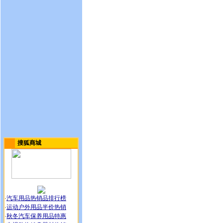
搜狐商城
·
汽车用品热销品排行榜
·
运动户外用品半价热销
·
秋冬汽车保养用品特惠