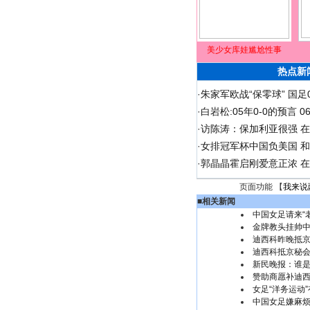
美少女库娃尴尬性事
热点新
·
朱家军欧战“保零球” 国足
·
白岩松:05年0-0的预言 
·
访陈涛：保加利亚很强 
·
女排冠军杯中国负美国 
·
郭晶晶霍启刚爱意正浓 在
页面功能 【
我来说
■
相关新闻
中国女足请来“
金牌教头挂帅中
迪西科昨晚抵
迪西科抵京秘会
新民晚报：谁
赞助商愿补迪西
女足“洋务运动
中国女足嫌麻烦