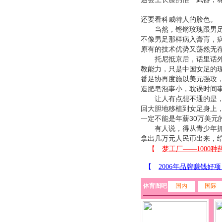
还要看科威特人的脸色。
当然，铿锵玫瑰跟男足不
不像男足那样病入膏肓，
原有的技术优势又荡然无
托尼抵京后，话里话外流
教能力，只是中国女足的现
番足协再度施以美元强攻
造肥皂泡事小，耽误时间
让人有点想不通的是，在
回大胆地移植到女足身上
一定不能是年薪30万美元
有人说，得从青少年抓起
拿出几万元人民币出来，
体育图吧
国内
国际