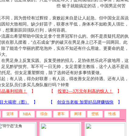
些
银子就能搞定的话，中国男足何苦
同，因为曾经有过辉煌，衰败起来自是让人起急。但中国女足虽说
病因却大致相同。缺少好苗子，联赛水平低，身体本不如欧美人强壮，
存，想重新跃回强队行列，谈何容易。
露出希望帮助中国女足拿个世界冠军什么的。倒不是质疑托尼的执
状在那儿摆着，“点石成金”梦的破灭在男足身上已不是一回两回。此
，除了能造个华丽的肥皂泡外，实在不知还有什么用途。更要命的是，
事大。
男足身上反复实践、反复受挫的招儿，足协依然乐此不疲地用，这
，足见黔驴技穷。军不可一日无帅，女足需要主教练，这个人选不是说
的托尼。但女足重塑辉煌，除了选帅还有好多事情要做。
；有人说，得办好联赛；有人说，得改善女足的待遇。还有人说，
给女足队员们多买几身队服行吗？钟青
篮球
综合
赛车
网球
壁纸
性感
NBA