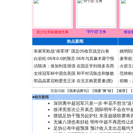
“羽宁恋”主角
美少女库娃尴尬性事
维埃
热点新闻
·
朱家军欧战“保零球” 国足05收官战交白卷
·
姚明陷
·
白岩松:05年0-0的预言 06年与其麻木毋宁恨
·
麦蒂前
·
访陈涛：保加利亚很强 在国足学到很多东西
·
火箭主
·
女排冠军杯中国负美国 和平对话陈忠和惨败
·
范帅称
·
郭晶晶霍启刚爱意正浓 在北京购置爱巢(图)
·
前瞻：
页面功能 【
我来说两句
】【
我要“揪”错
】【
推荐
】【
■
相关新闻
深圳离中超冠军只差一步 申花不想当“送
徐泽宪首次公开表态 国际明年不会在中
摆脱足协干预另起炉灶 东亚超级联赛将
无缘八强也有好处 明年中超不再恶性让
足协公布中超预算 预计收入支出总额均为1