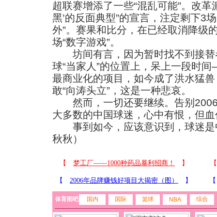
超联赛增添了一些“混乱可能”。改革
黑’的反面典型”的宣言，注定剩下3
外”。赛果和比分，在已经取消降级
场“数字游戏”。
坊间有言，因为暂时找不到接替
球“当家人”的位置上，呆上一段时
最商业化的项目，如今成了洪水猛兽
敢“向涛头立”，这是一种悲哀。
然而，一切还要继续。告别2006，
大多数的中国球迷，心中有恨，但血
事到如今，应该意识到，球迷是中
秋秋）
体育图吧
国内
国际
篮球
综合
NBA