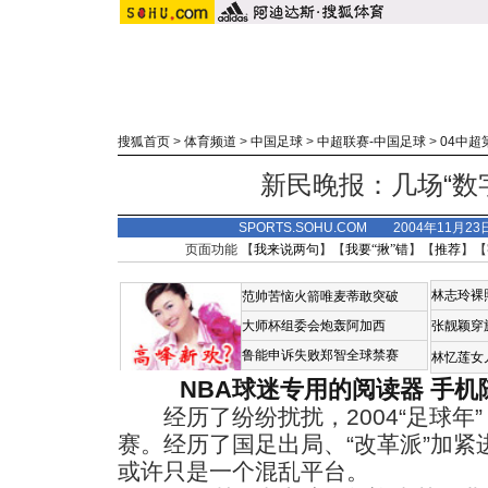
搜狐首页
>
体育频道
>
中国足球
>
中超联赛-中国足球
>
04中超
新民晚报：几场“数
SPORTS.SOHU.COM 2004年11月2
页面功能 【
我来说两句
】【
我要“揪”错
】【
推荐
】【
林志玲裸
范帅苦恼火箭唯麦蒂敢突破
大师杯组委会炮轰阿加西
张靓颖穿
鲁能申诉失败郑智全球禁赛
林忆莲女
NBA球迷专用的阅读器
手机
经历了纷纷扰扰，2004“足球年”
赛。经历了国足出局、“改革派”加
或许只是一个混乱平台。