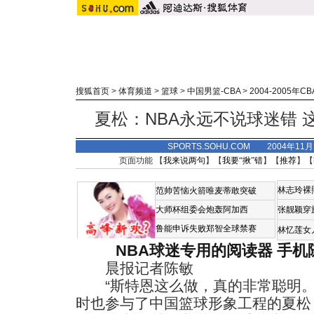
搜狐首页
>
体育频道
>
篮球
>
中国男篮-CBA
>
2004-2005年C
夏松：NBA永远不说球迷错 
SPORTS.SOHU.COM 2004年11
页面功能 【
我来说两句
】【
我要“揪”错
】【
推荐
】【
林志玲裸
范帅苦恼火箭唯麦蒂敢突破
大师杯组委会炮轰阿加西
张靓颖穿
鲁能申诉失败郑智全球禁赛
林忆莲女
NBA球迷专用的阅读器
手机
晨报记者陈敏
“斯特恩这么做，真的非常聪明。
时也参与了中国篮球形象工程的夏松