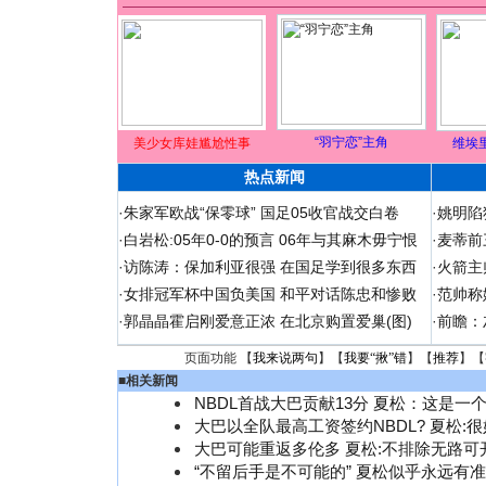
“羽宁恋”主角
美少女库娃尴尬性事
维埃
热点新闻
·
朱家军欧战“保零球” 国足05收官战交白卷
·
姚明陷
·
白岩松:05年0-0的预言 06年与其麻木毋宁恨
·
麦蒂前
·
访陈涛：保加利亚很强 在国足学到很多东西
·
火箭主
·
女排冠军杯中国负美国 和平对话陈忠和惨败
·
范帅称
·
郭晶晶霍启刚爱意正浓 在北京购置爱巢(图)
·
前瞻：
页面功能 【
我来说两句
】【
我要“揪”错
】【
推荐
】【
■
相关新闻
NBDL首战大巴贡献13分 夏松：这是一
大巴以全队最高工资签约NBDL? 夏松:
大巴可能重返多伦多 夏松:不排除无路可
“不留后手是不可能的” 夏松似乎永远有