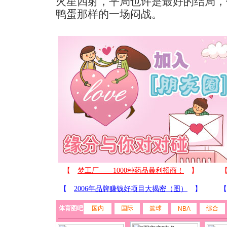
火星四射，平局也许是最好的结局，
鸭蛋那样的一场闷战。
体育图吧
国内
国际
篮球
综合
NBA