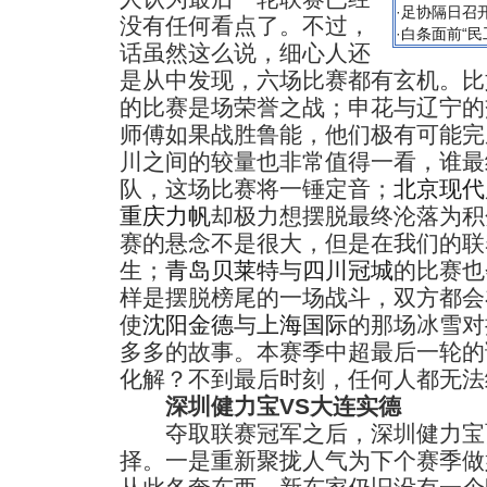
·
足协隔日召
没有任何看点了。不过，
·
白条面前“民
话虽然这么说，细心人还
是从中发现，六场比赛都有玄机。比
的比赛是场荣誉之战；申花与辽宁的
师傅如果战胜鲁能，他们极有可能完
川之间的较量也非常值得一看，谁最
队，这场比赛将一锤定音；
北京现代
重庆力帆
却极力想摆脱最终沦落为积
赛的悬念不是很大，但是在我们的联
生；
青岛贝莱特
与
四川冠城
的比赛也
样是摆脱榜尾的一场战斗，双方都会
使
沈阳金德
与
上海国际
的那场冰雪对
多多的故事。本赛季中超最后一轮的
化解？不到最后时刻，任何人都无法
深圳健力宝VS大连实德
夺取联赛冠军之后，深圳健力宝
择。一是重新聚拢人气为下个赛季做