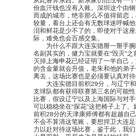
从此各奔东西。新东家仍旧没有一个
份血汗钱也没有入账。深圳这个由钢
而成的城市，绝非那么不值得留恋，
较量，看台上还会有无数球迷呼喊他
泪和鲜花是少不了的，即使对于这座
际，难免也会百感交集。
为什么不跟大连实德掰一掰手腕
名副其实的，健力宝就要在“毁灭”
灭掉
上海申花
已经证明了一半自己，
的含金量就会升值，老朱和他的弟子
离去，这场比赛也是必须要认真对待
大连实德目前积29分，与辽宁和
支球队都有获得联赛第三名的可能性
比赛，假设辽宁以及上海国际与对手
可以稳稳坐在“探花”这把椅子上了
前积28分的天津康师傅都有超越自
不会不算清这笔账，要想捍卫大连足
力以赴对待这场比赛，鉴于此，我们