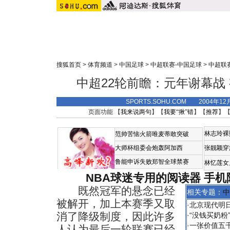
搜狐首页
>
体育频道
>
中国足球
>
中超联赛-中国足球
>
中超联
中超22轮前瞻：元年谢幕战
SPORTS.SOHU.COM 2004年1
页面功能 【
我来说两句
】【
我要“揪”错
】【
推荐
】
林志玲裸
范帅苦恼火箭唯麦蒂敢突破
大师杯组委会炮轰阿加西
张靓颖穿
鲁能申诉失败郑智全球禁赛
林忆莲女
NBA球迷专用的阅读器
手机
既然冠军的悬念已经
相关专题：
中
被解开，加上本赛季又取
·
北京现代明
消了降级制度，因此许多
·
“没钱买奶粉
·
一张价值五千
人认为最后一轮联赛已经