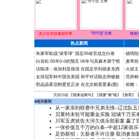
“羽宁恋”主角
美少女库娃尴尬性事
维埃
热点新闻
·
朱家军欧战“保零球” 国足05收官战交白卷
·
姚明陷
·
白岩松:05年0-0的预言 06年与其麻木毋宁恨
·
麦蒂前
·
访陈涛：保加利亚很强 在国足学到很多东西
·
火箭主
·
女排冠军杯中国负美国 和平对话陈忠和惨败
·
范帅称
·
郭晶晶霍启刚爱意正浓 在北京购置爱巢(图)
·
前瞻：
页面功能 【
我来说两句
】【
我要“揪”错
】【
推荐
】
■
相关新闻
从一家亲到联赛中兄弟无情--辽沈队五
贝莱特末轮可能重金买脸 冠城千万买
川军五虎状告大河欠俱乐部薪案 赢了
一张价值五千万的白条--中超12家俱乐
足协新招：欠薪者不许注册 取消参加