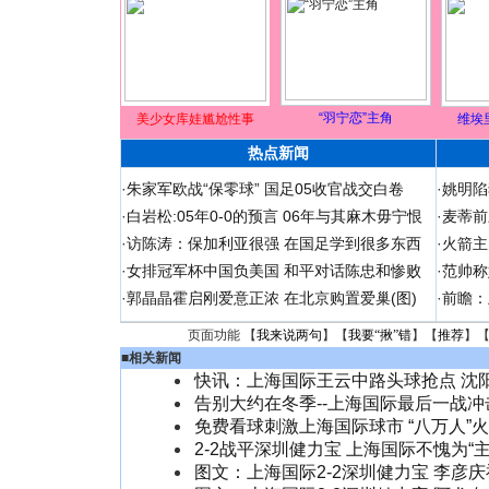
“羽宁恋”主角
美少女库娃尴尬性事
维埃
热点新闻
·
朱家军欧战“保零球” 国足05收官战交白卷
·
姚明陷
·
白岩松:05年0-0的预言 06年与其麻木毋宁恨
·
麦蒂前
·
访陈涛：保加利亚很强 在国足学到很多东西
·
火箭主
·
女排冠军杯中国负美国 和平对话陈忠和惨败
·
范帅称
·
郭晶晶霍启刚爱意正浓 在北京购置爱巢(图)
·
前瞻：
页面功能 【
我来说两句
】【
我要“揪”错
】【
推荐
】
■
相关新闻
快讯：上海国际王云中路头球抢点 沈阳
告别大约在冬季--上海国际最后一战冲
免费看球刺激上海国际球市 “八万人”
2-2战平深圳健力宝 上海国际不愧为“主
图文：上海国际2-2深圳健力宝 李彦