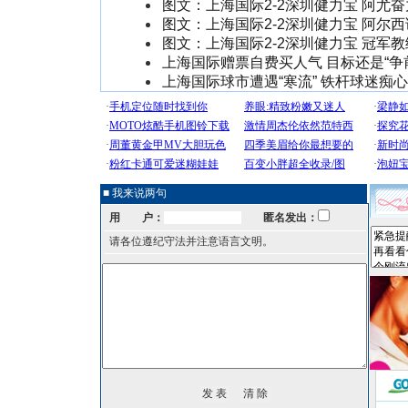
图文：上海国际2-2深圳健力宝 阿尤
图文：上海国际2-2深圳健力宝 阿尔
图文：上海国际2-2深圳健力宝 冠军
上海国际赠票自费买人气 目标还是“争
上海国际球市遭遇“寒流” 铁杆球迷痴
■ 我来说两句
用 户：
匿名发出：
请各位遵纪守法并注意语言文明。