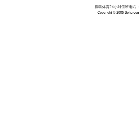
搜狐体育24小时值班电话：010
Copyright © 2005 Sohu.com I