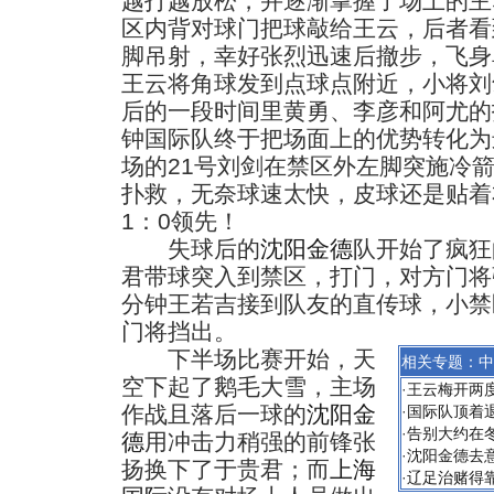
越打越放松，并逐渐掌握了场上的主
区内背对球门把球敲给王云，后者看
脚吊射，幸好张烈迅速后撤步，飞身
王云将角球发到点球点附近，小将刘
后的一段时间里黄勇、李彦和阿尤的
钟国际队终于把场面上的优势转化为
场的21号刘剑在禁区外左脚突施冷
扑救，无奈球速太快，皮球还是贴着
1：0领先！
失球后的
沈阳金德
队开始了疯狂
君带球突入到禁区，打门，对方门将
分钟王若吉接到队友的直传球，小禁
门将挡出。
下半场比赛开始，天
相关专题：
中
空下起了鹅毛大雪，主场
·
王云梅开两
作战且落后一球的
沈阳金
·
国际队顶着
·
告别大约在冬
德
用冲击力稍强的前锋张
·
沈阳金德去
扬换下了于贵君；而
上海
·
辽足治赌得靠