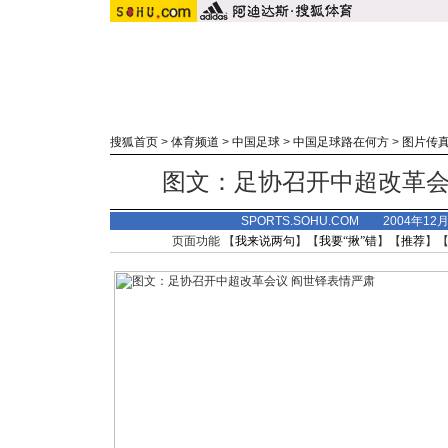
搜狐首页
>
体育频道
>
中国足球
>
中国足球路在何方
>
图片传
图文：足协召开中超改革会
SPORTS.SOHU.COM 2004年12
页面功能 【
我来说两句
】【
我要“揪”错
】【
推荐
】