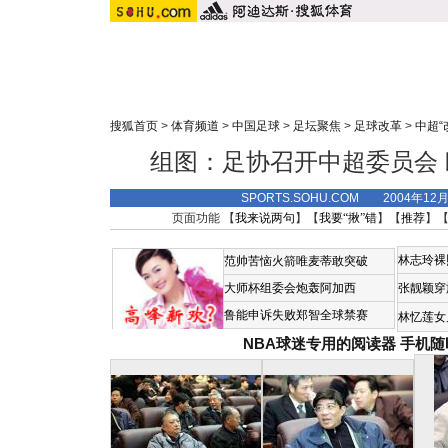
搜狐首页
>
体育频道
>
中国足球
>
足坛聚焦
>
足球改革
>
中超“
组图：足协召开中超委员会
SPORTS.SOHU.COM 2004年12
页面功能 【
我来说两句
】【
我要“揪”错
】【
推荐
】
林志玲裸
范帅苦恼火箭唯麦蒂敢突破
大师杯组委会炮轰阿加西
张靓颖穿
鲁能申诉失败郑智全球禁赛
林忆莲女
NBA球迷专用的阅读器
手机随