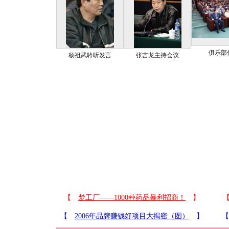
俱乐部
杨祖武聆听发言
张吉龙主持会议