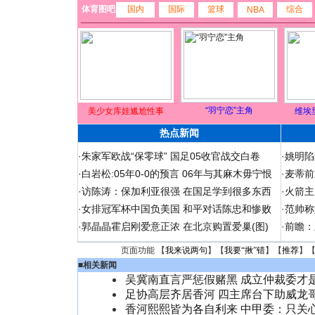
体育图吧
国内
国际
篮球
综合
NBA
“羽宁恋”主角
美少女库娃尴尬性事
维埃
热点新闻
·
朱家军欧战“保零球” 国足05收官战交白卷
·
姚明陷
·
白岩松:05年0-0的预言 06年与其麻木毋宁恨
·
麦蒂前
·
访陈涛：保加利亚很强 在国足学到很多东西
·
火箭主
·
女排冠军杯中国负美国 和平对话陈忠和惨败
·
范帅称
·
郭晶晶霍启刚爱意正浓 在北京购置爱巢(图)
·
前瞻：
页面功能 【
我来说两句
】【
我要“揪”错
】【
推荐
】
■
相关新闻
吴冀南直言严惩假赌黑 成立仲裁委才
足协高层齐居香河 四主席台下助威龙
香河熙熙皆为各自利来 中甲委：只关