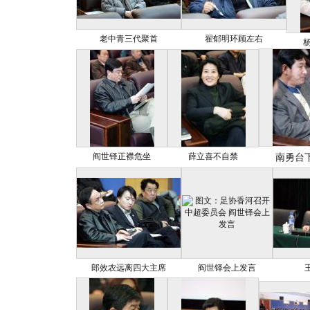
老中青三代聚首
翟郁明环顾左右
阎世铎正襟危坐
薛立喜不自禁
南勇台
郎效农远离四大主席
阎世铎会上发言