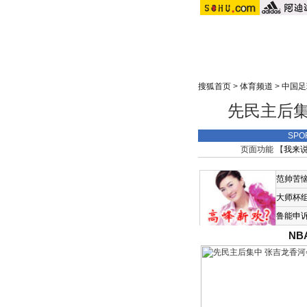
搜狐首页
>
体育频道
>
中国足
先民主后集
SPO
页面功能 【
我来
范帅苦
大师杯
鲁能申
N