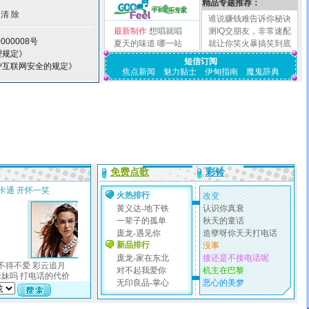
精品专题推荐：
谁说赚钱难告诉你秘诀
最新制作
想唱就唱
测IQ交朋友，非常速配
000008号
夏天的味道
哪一站
就让你笑火暴搞笑到底
理规定》
短信订阅
护互联网安全的规定》
焦点新闻
魅力贴士
伊甸指南
魔鬼辞典