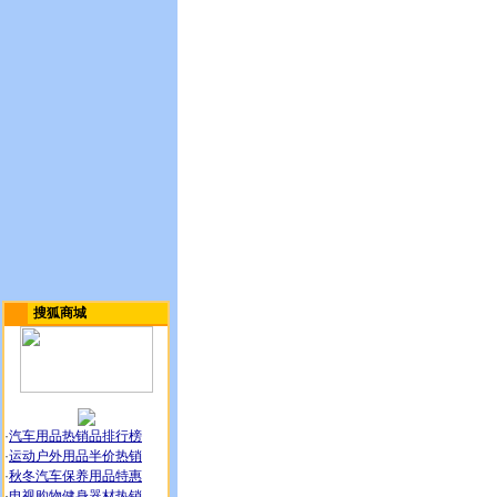
搜狐商城
·
汽车用品热销品排行榜
·
运动户外用品半价热销
·
秋冬汽车保养用品特惠
·
电视购物健身器材热销