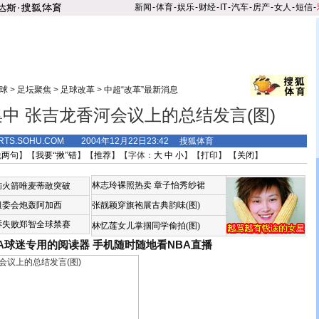
新闻
-
体育
-
娱乐
-
财经
-
IT
-
汽车
-
房产
-
女人
-
短信
-
球
>
足坛聚焦
>
足球改革
>
中超“改革”最新消息
中 张吉龙香河会议上的总结发言(图)
RTS.SOHU.COM 2004年12月22日23:42 搜狐体育
说两句
】【
我要“揪”错
】【
推荐
】【字体：
大
中
小
】【
打印
】 【
关闭
】
林志玲裸照热卖
章子怡秀纱裙
恼火箭唯麦蒂敢突破
组委会炮轰阿加西
张靓颖穿旗袍展古典韵味(图)
诉失败郑智全球禁赛
林忆莲女儿掌掴同学偷拍(图)
BA球迷专用的阅读器
手机随时随地看NBA直播