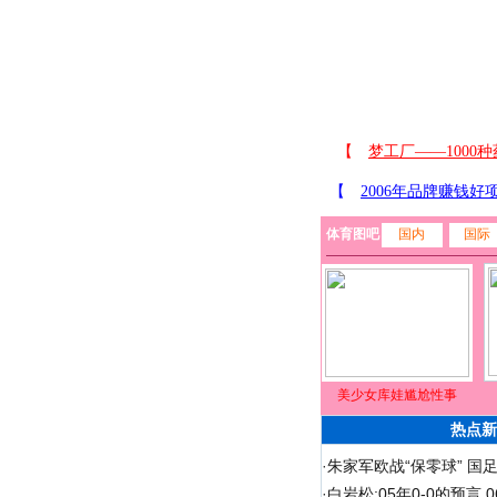
体育图吧
国内
国际
美少女库娃尴尬性事
热点新
·
朱家军欧战“保零球” 国
·
白岩松:05年0-0的预言