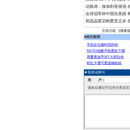
·
访陈涛：保加利亚很强 
·
女排冠军杯中国负美国 
·
郭晶晶霍启刚爱意正浓 在
页面功能 【
我来
■
相关新闻
■ 我来说两句
用 户：
请各位遵纪守法并注意语言