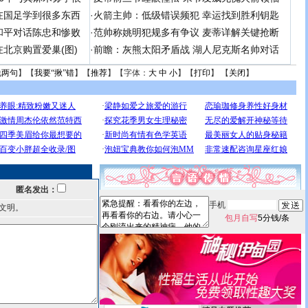
在国足学到很多东西
·
火箭主帅：低级错误频犯 幸运找到胜利钥匙
和平对话陈忠和惨败
·
范帅称姚明犯规多有争议 麦蒂详解关键抢断
北京购置爱巢(图)
·
前瞻：灰熊太阳矛盾战 湖人尼克斯名帅对话
说两句
】【
我要“揪”错
】【
推荐
】【字体：
大
中
小
】【
打印
】 【
关闭
】
匿名发出：
手机
文明。
包月自写
5分钱/条