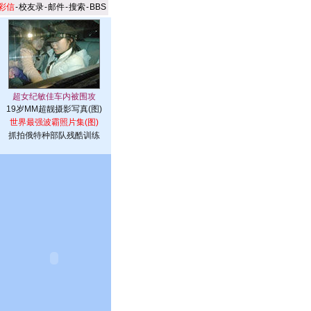
彩信
-
校友录
-
邮件
-
搜索
-
BBS
19岁MM超靓摄影写真(图)
世界最强波霸照片集(图)
抓拍俄特种部队残酷训练