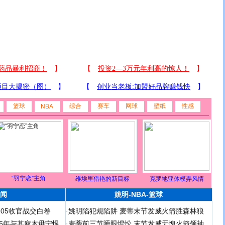
篮球
综合
赛车
网球
壁纸
性感
NBA
“羽宁恋”主角
维埃里猎艳的新目标
克罗地亚体模弄风情
闻
姚明-NBA-篮球
足05收官战交白卷
·
姚明陷犯规陷阱 麦蒂末节发威火箭胜森林狼
 06年与其麻木毋宁恨
·
麦蒂前三节睡眼惺忪 末节发威无愧火箭领袖