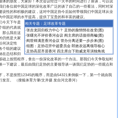
体的朋友，大家好！本次会议经过一天半的时间进行了座谈，可以说
我们各位就中国足球的深化改革广泛的谈了自己的一些看法，同时对深
建设性的和积极的建议，这对中国足协今后如何带领我们中国足球从业
为中国足球的水平提高，提供了宝贵的和丰富的建议。
今天下午是
相关专题：
足球改革专题
个组的代表就
·
张吉龙回归权力中心？ 足协的脸悄悄在改变(图)
。那么我在这
·
张曙光不评价香河会议 阎主席的话值得商榷(图)
的仍然是大家
·
阎世铎满意香河会议 管办分离还要一步步来(图)
任何决定性
·
组图：足协召开中超委员会 郎效农远离领导核心
各个组的建议
·
足协高层齐居香河 四主席台下助威龙哥演独角戏
纳在总结和归
基础上按照程序，拿出一份深化改革的一个办法。那我们今天争取短时
谈一下建议，最后由我们足协的主要领导谈一谈我们足协的一些观点和
是按照12345的顺序，而是由54321来倒叙一下，第一个就由我
发言。 （搜狐体育方肇/文并摄 发自河北香河）