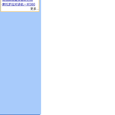
·
摩托罗拉对讲机一对360
更多...