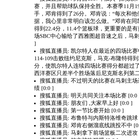
赛，并且帮助球队保持全胜。本赛季11月19
手，邓肯得到了26分。邓肯说：“每次和
据，我心里非常明白该怎么做。”邓肯在同
得到22.4分，11.4个篮板球，更重要的是
场SBC中心输给了西雅图超音速之后，马刺已
]
搜狐直播员: 凯尔特人在最近的四场比
114-109击败纽约尼克斯，马克-布隆特得到
分，使凯尔特人连续四场比赛得分都超过了
西洋赛区只差半个胜场落后尼克斯名列第二位。 
搜狐直播员: 不过明天的比赛在马刺主
绩 [0:0 ]
搜狐直播员: 明天共同关注本场比赛 [0:0 
搜狐直播员: 朋友们 ,大家早上好 [0:0 ]
搜狐直播员: 第一节比赛开始 [0:0 ]
搜狐直播员: 布鲁特与内斯特洛维奇跳球 [0:
搜狐直播员: 邓肯右侧溜底线跳投不中 [0:0
搜狐直播员: 马刺拿下前场篮板二次进攻 2 4秒