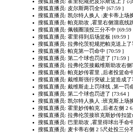
搜狐直播员: 霍里犯规把皮尔斯送上了罚球线 [
搜狐直播员: 皮尔斯两罚全中 [67:59 ]
搜狐直播员: 凯尔特人换人 :麦卡蒂上场换下了
搜狐直播员: 帕克助攻 ,霍里右侧溜底线跳投命
搜狐直播员: 佩顿圈顶投三分不中 [69:59 
搜狐直播员: 霍里得到后场篮板 [69:59 ]
搜狐直播员: 拉弗伦茨犯规把帕克送上了罚球线
搜狐直播员: 帕克第一罚命中 [70:59 ]
搜狐直播员: 第二个球也罚进了 [71:59 ]
搜狐直播员: 拉弗伦茨接戴维斯助攻右侧零度投
搜狐直播员: 帕克妙传霍里 ,后者投篮命中还以
搜狐直播员: 戴维斯强行突破上篮造成了霍里打
搜狐直播员: 戴维斯走上罚球线 ,第一罚命中 [
搜狐直播员: 第二个球也罚进了 [73:64 ]
搜狐直播员: 凯尔特人换人 :班克斯上场换下了
搜狐直播员: 霍里妙传帕克 ,后者左侧 2 6尺
搜狐直播员: 拉弗伦茨接班克斯妙传扣篮命中回
搜狐直播员: 巴里助攻 ,霍里得球出手命中 [7
搜狐直播员: 麦卡蒂右侧 2 5尺处投三分不中 [