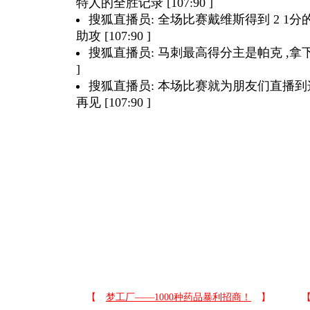
特人的全胜记录 [107:90 ]
搜狐直播员: 全场比赛戴维斯得到 2 1分的
助攻 [107:90 ]
搜狐直播员: 马刺最高得分主是帕克 ,拿下 2 
]
搜狐直播员: 本场比赛就为朋友们直播到这
再见 [107:90 ]