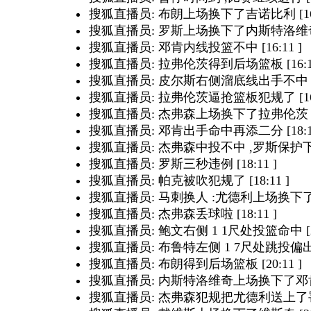
搜狐直播员: 布朗上场换下了吉诺比利 [16:
搜狐直播员: 罗斯上场换下了内斯特洛维奇 [1
搜狐直播员: 邓肯内线投篮不中 [16:11 ]
搜狐直播员: 拉弗伦茨得到后场篮板 [16:11
搜狐直播员: 皮尔斯右侧溜底线出手不中 [16
搜狐直播员: 拉弗伦茨逼抢篮板犯规了 [16:
搜狐直播员: 杰弗森上场换下了拉弗伦茨 [16
搜狐直播员: 邓肯出手命中再添二分 [18:11
搜狐直播员: 杰弗森中投不中 ,罗斯保护下后场
搜狐直播员: 罗斯三秒违例 [18:11 ]
搜狐直播员: 帕克被吹犯规了 [18:11 ]
搜狐直播员: 马刺换人 :尤德利上场换下了帕克 
搜狐直播员: 杰弗森丢球啦 [18:11 ]
搜狐直播员: 鲍文右侧 1 1尺处投篮命中 [20
搜狐直播员: 布鲁特左侧 1 7尺处跳投偏出 [2
搜狐直播员: 布朗得到后场篮板 [20:11 ]
搜狐直播员: 内斯特洛维奇上场换下了邓肯 [2
搜狐直播员: 杰弗森犯规把尤德利送上了罚球线