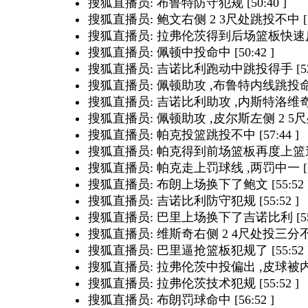
搜狐直播员: 布鲁特防守犯规 [50:40 ]
搜狐直播员: 鲍文右侧 2 3尺处跳投不中 [50
搜狐直播员: 拉弗伦茨得到后场篮板快速反击 [
搜狐直播员: 佩顿中投命中 [50:42 ]
搜狐直播员: 吉诺比利跑动中跳投得手 [52:
搜狐直播员: 佩顿助攻 ,布鲁特内线跳投命中 [
搜狐直播员: 吉诺比利助攻 ,内斯特洛维奇出
搜狐直播员: 佩顿助攻 ,皮尔斯左侧 2 5尺处
搜狐直播员: 帕克投篮跳投不中 [57:44 ]
搜狐直播员: 帕克得到前场篮板再度上篮造成
搜狐直播员: 帕克走上罚球线 ,两罚中一 [55:
搜狐直播员: 布朗上场换下了鲍文 [55:52 
搜狐直播员: 吉诺比利防守犯规 [55:52 ]
搜狐直播员: 巴里上场换下了吉诺比利 [55:
搜狐直播员: 维斯奇右侧 2 4尺处投三分不中 [
搜狐直播员: 巴里逼抢篮板犯规了 [55:52 
搜狐直播员: 拉弗伦茨中投偏出 ,皮球被内斯
搜狐直播员: 拉弗伦茨技术犯规 [55:52 ]
搜狐直播员: 布朗罚球命中 [56:52 ]