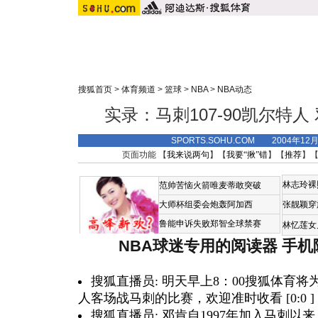
搜狐首页
>
体育频道
>
篮球
>
NBA
>
NBA动态
实录：马刺107-90凯尔特人
SPORTS.SOHU.COM 2004年12
页面功能 【
我来说两句
】【
我要“揪”错
】【
推荐
】
林志玲裸
范帅苦恼火箭唯麦蒂敢突破
大师杯组委会炮轰阿加西
张靓颖穿
鲁能申诉失败郑智全球禁赛
林忆莲女
NBA球迷专用的阅读器
手机
搜狐直播员: 明天早上8：00搜狐体育
人客场战马刺的比赛，欢迎准时收看 [0:0 ]
搜狐直播员: 邓肯自1997年加入马刺以