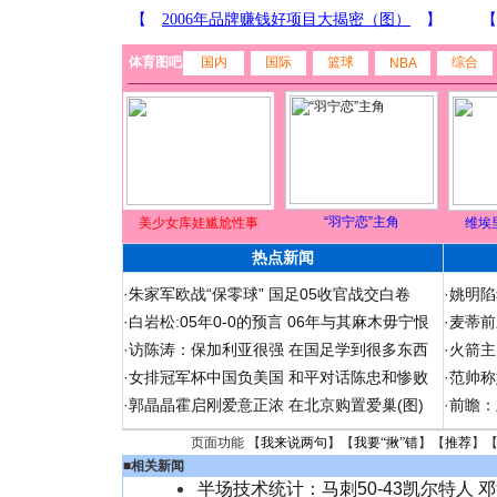
体育图吧
国内
国际
篮球
综合
NBA
“羽宁恋”主角
美少女库娃尴尬性事
维埃
热点新闻
·
朱家军欧战“保零球” 国足05收官战交白卷
·
姚明陷
·
白岩松:05年0-0的预言 06年与其麻木毋宁恨
·
麦蒂前
·
访陈涛：保加利亚很强 在国足学到很多东西
·
火箭主
·
女排冠军杯中国负美国 和平对话陈忠和惨败
·
范帅称
·
郭晶晶霍启刚爱意正浓 在北京购置爱巢(图)
·
前瞻：
页面功能 【
我来说两句
】【
我要“揪”错
】【
推荐
】
■
相关新闻
半场技术统计：马刺50-43凯尔特人 