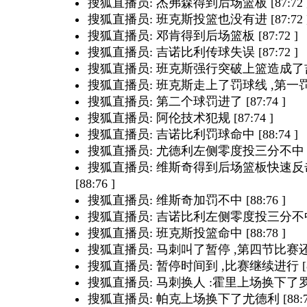
搜狐直播员: 杰弗森得到后场篮板 [87:72 
搜狐直播员: 班克斯投篮也没有进 [87:72 
搜狐直播员: 邓肯得到后场篮板 [87:72 ]
搜狐直播员: 吉诺比利传球失误 [87:72 ]
搜狐直播员: 班克斯强行突破上篮造成了吉诺比
搜狐直播员: 班克斯走上了罚球线 ,第一罚命中 
搜狐直播员: 第二个球罚进了 [87:74 ]
搜狐直播员: 阿伦技术犯规 [87:74 ]
搜狐直播员: 吉诺比利罚球命中 [88:74 ]
搜狐直播员: 尤德利左侧零度投三分不中 [88
搜狐直播员: 维斯奇得到后场篮板快速
[88:76 ]
搜狐直播员: 维斯奇加罚不中 [88:76 ]
搜狐直播员: 吉诺比利左侧零度投三分不中 [8
搜狐直播员: 班克斯投篮命中 [88:78 ]
搜狐直播员: 马刺叫了暂停 ,第四节比赛还有 6分
搜狐直播员: 暂停时间到 ,比赛继续进行 [88:
搜狐直播员: 马刺换人 :霍里上场换下了罗斯 [
搜狐直播员: 帕克上场换下了尤德利 [88:78