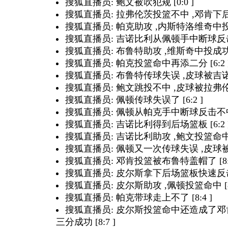
搜狐直播员: 鲍文被吹犯规 [0:0 ]
搜狐直播员: 拉弗伦茨投篮不中 ,邓肯下后场篮
搜狐直播员: 帕克助攻 ,内斯特洛维奇中投命中
搜狐直播员: 吉诺比利从佩顿手中断球反击打成
搜狐直播员: 布鲁特助攻 ,维斯奇中投成功 [4
搜狐直播员: 帕克投篮命中再添二分 [6:2 
搜狐直播员: 布鲁特传球失误 ,皮球被吉诺比
搜狐直播员: 鲍文跳投不中 ,皮球被拉弗伦茨
搜狐直播员: 佩顿传球失误了 [6:2 ]
搜狐直播员: 佩顿从帕克手中断球反击不中 [
搜狐直播员: 吉诺比利得到后场篮板 [6:2 
搜狐直播员: 吉诺比利助攻 ,鲍文投篮命中 [8
搜狐直播员: 佩顿又一次传球失误 ,皮球被邓
搜狐直播员: 邓肯投篮被布鲁特盖帽了 [8:2
搜狐直播员: 皮尔斯拿下后场篮板快速反击 [
搜狐直播员: 皮尔斯助攻 ,佩顿投篮命中 [8:
搜狐直播员: 帕克带球走上不了 [8:4 ]
搜狐直播员: 皮尔斯投篮命中还造成了邓
三分成功 [8:7 ]