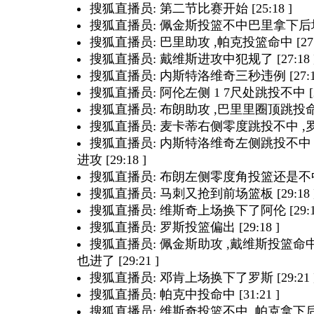
搜狐直播员: 第二节比赛开始 [25:18 ]
搜狐直播员: 佩金斯投篮不中巴里拿下后场篮板
搜狐直播员: 巴里助攻 ,帕克投篮命中 [27:1
搜狐直播员: 戴维斯进攻中犯规了 [27:18 
搜狐直播员: 内斯特洛维奇三秒违例 [27:18
搜狐直播员: 阿伦左侧 1 7尺处跳投不中 [27
搜狐直播员: 布朗助攻 ,巴里里圈顶跳投命中 [
搜狐直播员: 麦卡蒂右侧零度跳投不中 ,罗斯
搜狐直播员: 内斯特洛维奇左侧跳投不中
进攻 [29:18 ]
搜狐直播员: 布朗左侧零度角投篮还是不中 [2
搜狐直播员: 马刺又抢到前场篮板 [29:18 
搜狐直播员: 维斯奇上场换下了阿伦 [29:18
搜狐直播员: 罗斯投篮偏出 [29:18 ]
搜狐直播员: 佩金斯助攻 ,戴维斯投篮命
也进了 [29:21 ]
搜狐直播员: 邓肯上场换下了罗斯 [29:21 
搜狐直播员: 帕克中投命中 [31:21 ]
搜狐直播员: 维斯奇投篮不中 ,帕克拿下后场篮