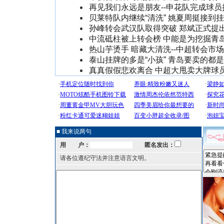
再见我们永远是朋友--申花队完成球员
贝莱特队内继续“清洗” 姚夏周挺接到
孙峰转会武汉队取得突破 郑斌正式提
中流砥柱被上转会榜 中能是为挖掘青
热山芋烫手 暗藏大清洗--中超转会市
泰山挂牌的多是“小孩” 青岛要卖的都
真真假假悲欢离合 中超大甩卖大牌球
■ 我来说两句
用 户：
匿名发出：
请各位遵纪守法并注意语言文明。