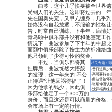
曲波，这个几乎快要被全世界遗
受到人们的关注。这即将过去的一年
先在国奥失宠，又甲亢缠身，几乎到
始终没有自我放逐，不服输的性格让
告，时常自己训练。下半年，病情好
青岛颐中俱乐部并没有和他签定工作
情况下，曲波参加了下半年的中超比
而颐中俱乐部除了按主力的标准给曲
他只领到了少得可怜的奖金。
不过，当俱乐部将其
相关专题：
球
挂牌后，曲波恍然大悟般
·
昔日追风少
的发现，这一年来的“不公
·
高明要转会曲
·
曲波曾被怀
正待遇”让他因祸得福了！
·
张耀坤否认
因为他拿的钱少，因此俱
·
沈祥福青睐
乐部给他定了一个300万的
身价，而且这还是可以商量的价格。
会市场上有一定的行情。