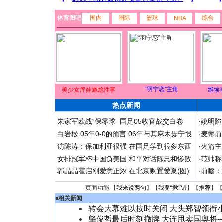
体育图吧
国内
国际
篮球
综合
NBA
“羽宁恋”主角
美少女库娃尴尬性事
维埃
热点新闻
·
朱家军欧战“保零球” 国足05收官战交白卷
·
姚明陷
·
白岩松:05年0-0的预言 06年与其麻木毋宁恨
·
麦蒂前
·
访陈涛：保加利亚很强 在国足学到很多东西
·
火箭主
·
女排冠军杯中国负美国 和平对话陈忠和惨败
·
范帅称
·
郭晶晶霍启刚爱意正浓 在北京购置爱巢(图)
·
前瞻：
页面功能 【
我来说两句
】【
我要“揪”错
】【
推荐
】
■
相关新闻
转会大幕难以按时关闭 大头郑智领衔
肇俊哲最后时刻撤牌 大连甩卖国奥将--