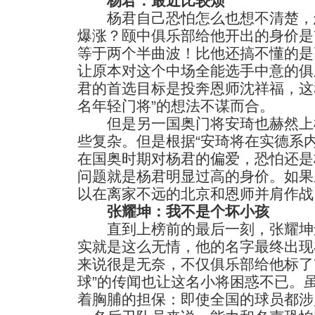
杨君：最近比较烦
杨君自己恐怕怎么也想不清楚，
爆涨？颐中俱乐部给他开出的身价是
等于两个半曲波！比他还搞不懂的是
让原本对这个中场全能选手中意的俱
君的首选目标是投奔恩师沈祥福，这
名年轻门将”的想法不谋而合。
但是另一国奥门将安琦也赫然上
些复杂。但是根据“安琦将在实德系
在国奥时期对杨君的偏爱，恐怕还是
问题就是杨君明显过高的身价。如果
以在离家不远的北京和恩师并肩作战
张耀坤：我不是个坏小孩
直到上榜前的最后一刻，张耀坤
实就是这么无情，他的名字最终出现
来说很是无奈，不仅俱乐部给他标了7
球”的传闻也让这名小将困惑不已。
着胸脯的担保：即使全国的球员都涉