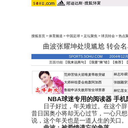
搜狐首页
>
体育频道
>
中国足球
>
足坛聚焦
>
球员转会
>
热点
曲波张耀坤处境尴尬 转会
SPORTS.SOHU.COM 2004年12
页面功能 【
我来说两句
】【
我要“揪”错
】【
推荐
】
林志玲裸
范帅苦恼火箭唯麦蒂敢突破
大师杯组委会炮轰阿加西
张靓颖穿
鲁能申诉失败郑智全球禁赛
林忆莲女
NBA球迷专用的阅读器
手机
日子好过，年关难过。在这个辞
昔日国奥小将却无心过节，一心只想
说，这个年关也是一道人生的关口。
曲波：被爱情遗忘的角落