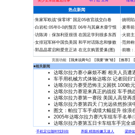
“羽宁恋”主角
美少女库娃尴尬性事
维埃
热点新闻
·
朱家军欧战“保零球” 国足05收官战交白卷
·
姚明陷
·
白岩松:05年0-0的预言 06年与其麻木毋宁恨
·
麦蒂前
·
访陈涛：保加利亚很强 在国足学到很多东西
·
火箭主
·
女排冠军杯中国负美国 和平对话陈忠和惨败
·
范帅称
·
郭晶晶霍启刚爱意正浓 在北京购置爱巢(图)
·
前瞻：
页面功能 【
我来说两句
】【
我要“揪”错
】【
推荐
】
■
相关新闻
达喀尔拉力赛小麻烦不断 相关人员遭
车手用机械方式体验达喀尔 记者回归“
达喀尔拉力赛受恐怖主义困扰 100欧
达喀尔拉力赛迎来真正的战役 车手挑
达喀尔拉力赛第一赛段 美国人高登再度
达喀尔拉力赛第四天 门光远依然扮演
图文：帕拉丁车手成绩大幅提升 徐浪
2005年达喀尔拉力赛汽车组车手名单
(
达喀尔拉力赛第五日卡车组车手完全