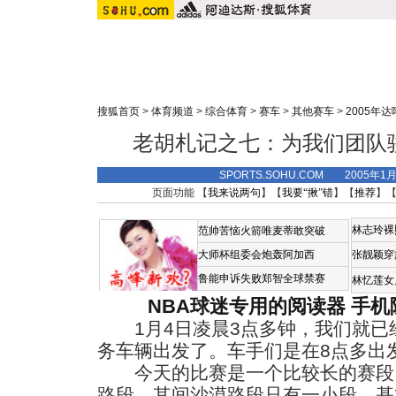
搜狐首页
>
体育频道
>
综合体育
>
赛车
>
其他赛车
>
2005年
老胡札记之七：为我们团队
SPORTS.SOHU.COM 2005年1
页面功能 【
我来说两句
】【
我要“揪”错
】【
推荐
】
林志玲裸
范帅苦恼火箭唯麦蒂敢突破
大师杯组委会炮轰阿加西
张靓颖穿
鲁能申诉失败郑智全球禁赛
林忆莲女
NBA球迷专用的阅读器
手机
1月4日凌晨3点多钟，我们就已
务车辆出发了。车手们是在8点多出
今天的比赛是一个比较长的赛段
路段，其间沙漠路段只有一小段，基