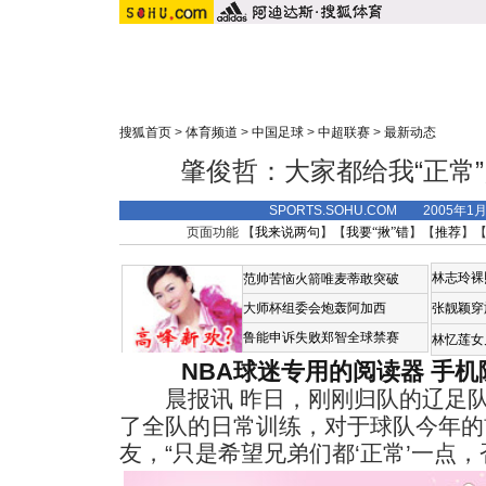
搜狐首页
>
体育频道
>
中国足球
>
中超联赛
>
最新动态
肇俊哲：大家都给我“正常
SPORTS.SOHU.COM 2005年1
页面功能 【
我来说两句
】【
我要“揪”错
】【
推荐
】
林志玲裸
范帅苦恼火箭唯麦蒂敢突破
大师杯组委会炮轰阿加西
张靓颖穿
鲁能申诉失败郑智全球禁赛
林忆莲女
NBA球迷专用的阅读器
手机
晨报讯 昨日，刚刚归队的辽足
了全队的日常训练，对于球队今年的
友，“只是希望兄弟们都‘正常’一点，