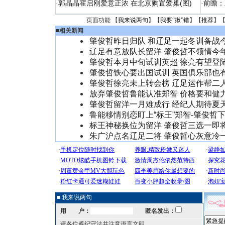
·
郭晶晶霍启刚爱意正浓 在北京购置爱巢(图)
·
前瞻：
页面功能 【
我来说两句
】【
我要“揪”错
】【
推荐
】
■
相关新闻
肇俊哲昨日归队 和辽足一起冬训备战
辽足有意放队长留洋 肇俊哲不领情今
肇俊哲本月中旬试训英超 徐亮有望登
肇俊哲铁心要出国试训 英国俱乐部也
肇俊哲徐亮未上转会榜 辽足运作帮二
放弃肇俊哲鲁能认准郑智 价格要和健
肇俊哲留洋一月难成行 经纪人期待夏
鲁能移情别恋盯上“标王”郑智-肇俊哲
标王神秘换位为留洋 肇俊哲三选一即
朱广沪点名辽足二将 肇俊哲心灰意冷
■ 我来说两句
用 户：
匿名发出：
请各位遵纪守法并注意语言文明。