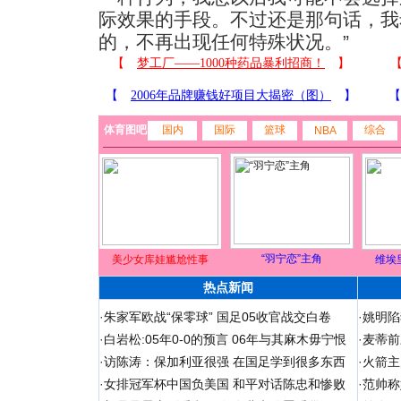
际效果的手段。不过还是那句话，我
的，不再出现任何特殊状况。”
体育图吧
国内
国际
篮球
综合
NBA
“羽宁恋”主角
美少女库娃尴尬性事
维埃
热点新闻
·
朱家军欧战“保零球” 国足05收官战交白卷
·
姚明陷
·
白岩松:05年0-0的预言 06年与其麻木毋宁恨
·
麦蒂前
·
访陈涛：保加利亚很强 在国足学到很多东西
·
火箭主
·
女排冠军杯中国负美国 和平对话陈忠和惨败
·
范帅称