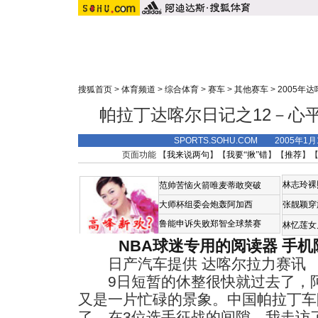
搜狐首页
>
体育频道
>
综合体育
>
赛车
>
其他赛车
>
2005年
帕拉丁达喀尔日记之12－心
SPORTS.SOHU.COM 2005年1
页面功能 【
我来说两句
】【
我要“揪”错
】【
推荐
】
林志玲裸
范帅苦恼火箭唯麦蒂敢突破
大师杯组委会炮轰阿加西
张靓颖穿
鲁能申诉失败郑智全球禁赛
林忆莲女
NBA球迷专用的阅读器
手机
日产汽车提供 达喀尔拉力赛讯
9日短暂的休整很快就过去了，阿
又是一片忙碌的景象。中国帕拉丁车
了。在3位选手征战的间隙，我走访