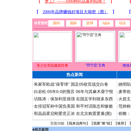
体育图吧
国内
国际
篮球
综合
NBA
“羽宁恋”主角
美少女库娃尴尬性事
维埃
热点新闻
·
朱家军欧战“保零球” 国足05收官战交白卷
·
姚明陷
·
白岩松:05年0-0的预言 06年与其麻木毋宁恨
·
麦蒂前
·
访陈涛：保加利亚很强 在国足学到很多东西
·
火箭主
·
女排冠军杯中国负美国 和平对话陈忠和惨败
·
范帅称
·
郭晶晶霍启刚爱意正浓 在北京购置爱巢(图)
·
前瞻：
页面功能 【
我来说两句
】【
我要“揪”错
】【
推荐
】
■
相关新闻