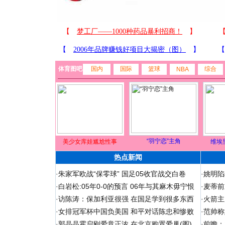
体育图吧
国内
国际
篮球
综合
NBA
“羽宁恋”主角
美少女库娃尴尬性事
维埃
热点新闻
·
朱家军欧战“保零球” 国足05收官战交白卷
·
姚明陷
·
白岩松:05年0-0的预言 06年与其麻木毋宁恨
·
麦蒂前
·
访陈涛：保加利亚很强 在国足学到很多东西
·
火箭主
·
女排冠军杯中国负美国 和平对话陈忠和惨败
·
范帅称
·
郭晶晶霍启刚爱意正浓 在北京购置爱巢(图)
·
前瞻：