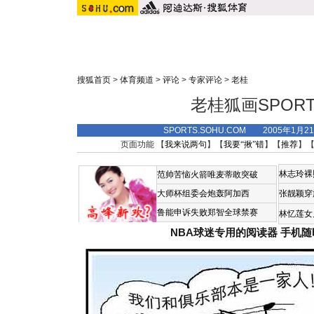
搜狐首页
>
体育频道
>
评论
>
专家评论
>
老桂
老桂狐画SPOR
SPORTS.SOHU.COM 2005年1月
页面功能 【
我来说两句
】【
我要“揪”错
】【
推荐
】
林志玲裸
范帅苦恼火箭唯麦蒂敢突破
大师杯组委会炮轰阿加西
张靓颖穿
鲁能申诉失败郑智全球禁赛
林忆莲女
NBA球迷专用的阅读器
手机随