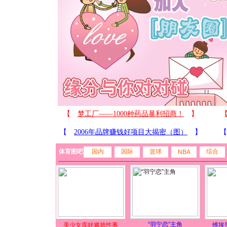
体育图吧
国内
国际
篮球
综合
NBA
“羽宁恋”主角
美少女库娃尴尬性事
维埃