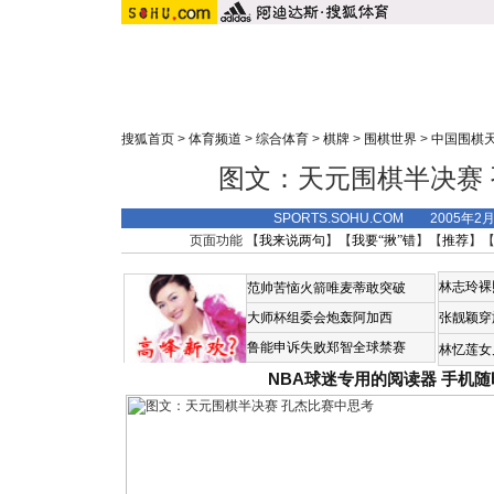
搜狐首页
>
体育频道
>
综合体育
>
棋牌
>
围棋世界
>
中国围棋
图文：天元围棋半决赛
SPORTS.SOHU.COM 2005年2
页面功能 【
我来说两句
】【
我要“揪”错
】【
推荐
】
林志玲裸
范帅苦恼火箭唯麦蒂敢突破
大师杯组委会炮轰阿加西
张靓颖穿
鲁能申诉失败郑智全球禁赛
林忆莲女
NBA球迷专用的阅读器
手机随