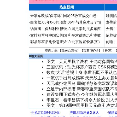
热点新闻
·
朱家军欧战“保零球” 国足05收官战交白卷
·
姚明陷
·
白岩松:05年0-0的预言 06年与其麻木毋宁恨
·
麦蒂前
·
访陈涛：保加利亚很强 在国足学到很多东西
·
火箭主
·
女排冠军杯中国负美国 和平对话陈忠和惨败
·
范帅称
·
郭晶晶霍启刚爱意正浓 在北京购置爱巢(图)
·
前瞻：
页面功能 【
我来说两句
】【
我要“揪”错
】【
推荐
】
■
相关新闻
图文：天元围棋半决赛 王尧对弈周鹤
三国棋讯：理光杯落户西安 CSK杯预
数次“大话”惹祸上身 李世石既不承认
一流棋手出局成憾事 天元战主办方竟
天元战拒绝黑马 周鹤洋彭荃竟双双误
立足于内部挖潜 新赛季重庆围棋队不
建设集团正式表态 今年继续冠名重庆
李世石：看李昌镐下棋令人愉悦 别人
图文：第19届中国围棋天元战 孔杰对