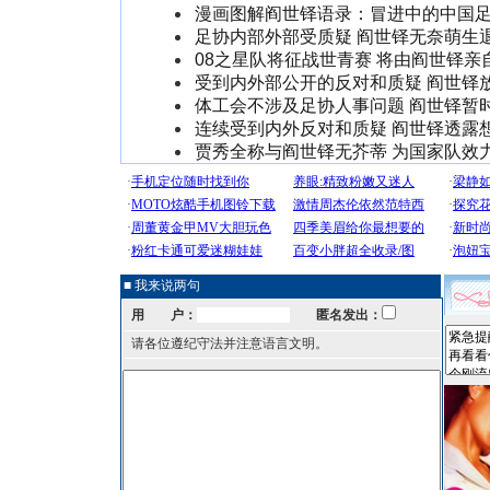
漫画图解阎世铎语录：冒进中的中国足球
足协内部外部受质疑 阎世铎无奈萌生退
08之星队将征战世青赛 将由阎世铎亲
受到内外部公开的反对和质疑 阎世铎
体工会不涉及足协人事问题 阎世铎暂
连续受到内外反对和质疑 阎世铎透露
贾秀全称与阎世铎无芥蒂 为国家队效
■ 我来说两句
用 户：
匿名发出：
请各位遵纪守法并注意语言文明。