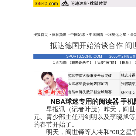
搜狐首页
>
体育频道
>
中国足球
>
中国国青
>
08奥运之星
>
最
抵达德国开始洽谈合作 阎世
SPORTS.SOHU.COM 2005年2月8
页面功能 【
我来说两句
】【
我要“揪”错
】【
推荐
】
林志玲裸
范帅苦恼火箭唯麦蒂敢突破
大师杯组委会炮轰阿加西
张靓颖穿
鲁能申诉失败郑智全球禁赛
林忆莲女
NBA球迷专用的阅读器
手机
早报讯（记者叶茂）昨天，阎世
元、青少部主任冯剑明以及李晓旭等
的春节开始了。
明天，阎世铎等人将和“08之星”