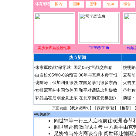
体育图吧
国内
国际
篮球
综合
NBA
“羽宁恋”主角
美少女库娃尴尬性事
维埃
热点新闻
·
朱家军欧战“保零球” 国足05收官战交白卷
·
姚明陷
·
白岩松:05年0-0的预言 06年与其麻木毋宁恨
·
麦蒂前
·
访陈涛：保加利亚很强 在国足学到很多东西
·
火箭主
·
女排冠军杯中国负美国 和平对话陈忠和惨败
·
范帅称
·
郭晶晶霍启刚爱意正浓 在北京购置爱巢(图)
·
前瞻：
页面功能 【
我来说两句
】【
我要“揪”错
】【
推荐
】
■
相关新闻
阎世铎等一行三人启程前往欧洲 春节和
阎世铎赴德做面试主考 中方助手由克
足协将与外方商谈合作 阎世铎赴德国过