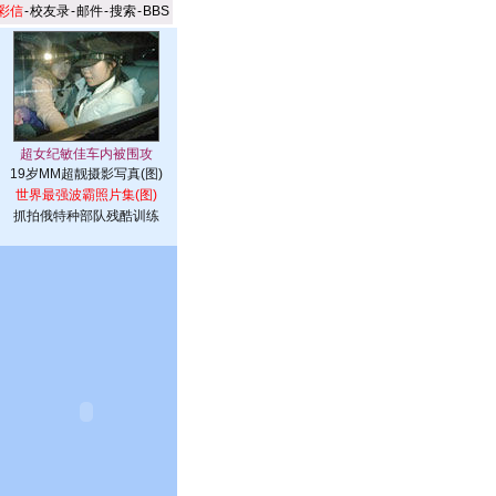
彩信
-
校友录
-
邮件
-
搜索
-
BBS
19岁MM超靓摄影写真(图)
世界最强波霸照片集(图)
抓拍俄特种部队残酷训练