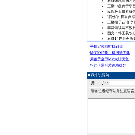
石佛铸就韩国六
王檄中盘负于李
应氏杯石佛看好
“石佛”如释重负
王檄投子认输 
李昌镐续写不败
图文：韩国获农
石佛14连胜创历
■ 我来说两句
用 户：
请各位遵纪守法并注意语言