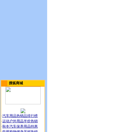
搜狐商城
·
汽车用品热销品排行榜
·
运动户外用品半价热销
·
秋冬汽车保养用品特惠
·
电视购物健身器材热销