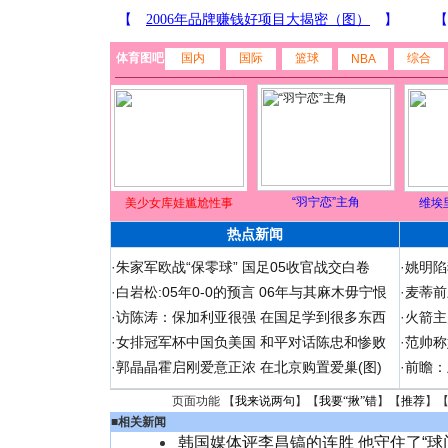
体育图吧
国内
国际
篮球
综合
NBA
“羽宁恋”主角
美少女库娃尴尬性事
维埃
热点新闻
·
朱家军欧战“保零球” 国足05收官战交白卷
·
姚明陷
·
白岩松:05年0-0的预言 06年与其麻木毋宁恨
·
麦蒂前
·
访陈涛：保加利亚很强 在国足学到很多东西
·
火箭主
·
女排冠军杯中国负美国 和平对话陈忠和惨败
·
范帅称
·
郭晶晶霍启刚爱意正浓 在北京购置爱巢(图)
·
前瞻：
页面功能 【
我来说两句
】【
我要“揪”错
】【
推荐
】
■
相关新闻
韩国媒体评李昌镐的连胜 他守住了“球