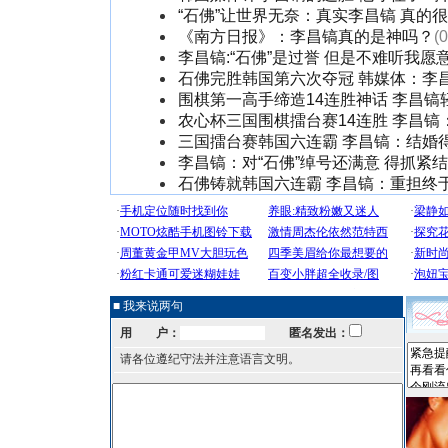
“石佛”让世界无奈：真实李昌镐 真的
《南方日报》：李昌镐真的是神吗？
(
李昌镐:“石佛”是过誉 但是不难听我愿
石佛完胜韩国第六次夺冠 韩媒体：李
围棋第一高手缔造14连胜神话 李昌镐
农心杯三国围棋擂台赛14连胜 李昌镐
三国擂台赛韩国六连霸 李昌镐：结婚
李昌镐：对“石佛”绰号还满意 得抓紧
石佛铸就韩国六连霸 李昌镐：重担终
■ 我来说两句
用 户：
匿名发出：
请各位遵纪守法并注意语言文明。