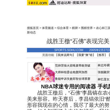
搜狐首页
>
体育频道
>
综合体育
>
棋牌
>
围棋世界
>
农心杯三
新动态
战胜王檄“石佛”表现完
SPORTS.SOHU.COM 2005年2月2
页面功能 【
我来说两句
】【
我要“揪”错
】【
推荐
】
林志玲裸
范帅苦恼火箭唯麦蒂敢突破
大师杯组委会炮轰阿加西
张靓颖穿
鲁能申诉失败郑智全球禁赛
林忆莲女
NBA球迷专用的阅读器
手机
战胜王檄后，“石佛”
李昌镐
在农
美来形容。昨天赛后，李昌镐依旧“酷
形容我现在的心情，我尽了最大的努